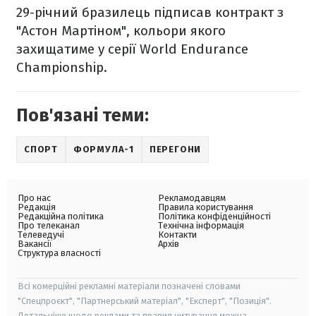
29-річний бразилець підписав контракт з
"Астон Мартіном", кольори якого
захищатиме у серії World Endurance
Championship.
Пов'язані теми:
СПОРТ
ФОРМУЛА-1
ПЕРЕГОНИ
Про нас
Рекламодавцям
Редакція
Правила користування
Редакційна політика
Політика конфіденційності
Про телеканал
Технічна інформація
Телеведучі
Контакти
Вакансії
Архів
Структура власності
Всі комерційні рекламні матеріали позначені словами
"Спецпроєкт", "Партнерський матеріал", "Експерт", "Позиція".
Детальніше щодо реклами та правил цитування можна