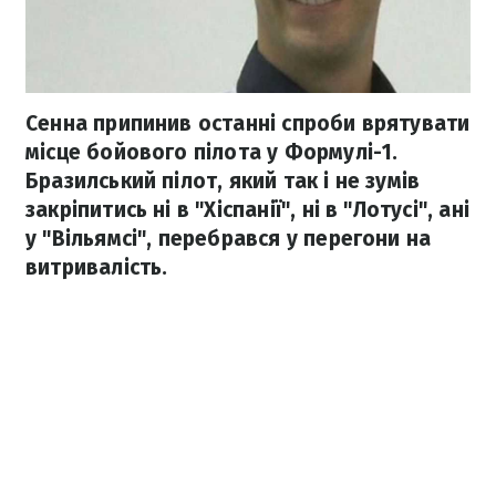
Сенна припинив останні спроби врятувати
місце бойового пілота у Формулі-1.
Бразилський пілот, який так і не зумів
закріпитись ні в "Хіспанії", ні в "Лотусі", ані
у "Вільямсі", перебрався у перегони на
витривалість.