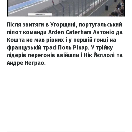
Після звитяги в Угорщині, португальський
пілот команди Arden Caterham Антоніо да
Кошта не мав рівних і у першій гонці на
французькій трасі Поль Рікар. У трійку
лідерів перегонів ввійшли і Нік Йєллолі та
Андре Неграо.