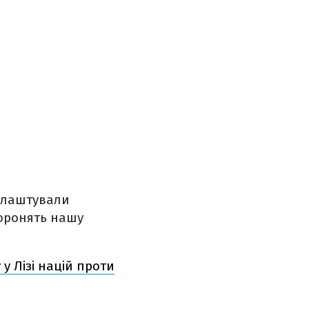
 влаштували
боронять нашу
 у Лізі націй проти