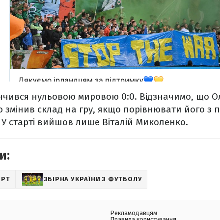
нчився нульовою мировою 0:0. Відзначимо, що 
 змінив склад на гру, якщо порівнювати його з
). У старті вийшов лише Віталій Миколенко.
и:
ОРТ
ЗБІРНА УКРАЇНИ З ФУТБОЛУ
Рекламодавцям
Правила користування