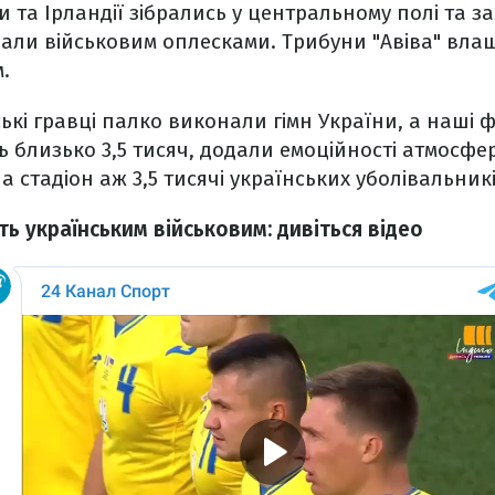
и та Ірландії зібрались у центральному полі та з
али військовим оплесками. Трибуни "Авіва" влаш
.
ькі гравці палко виконали гімн України, а наші 
 близько 3,5 тисяч, додали емоційності атмосфері
а стадіон аж 3,5 тисячі українських уболівальник
сть українським військовим: дивіться відео