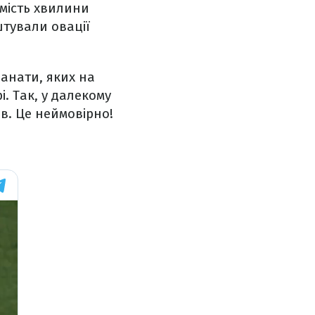
амість хвилини
тували овації
фанати, яких на
. Так, у далекому
ів. Це неймовірно!