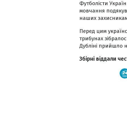
Футболісти Україн
мовчання подякув
наших захисникам
Перед цим українс
трибунах зібралось
Дубліні прийшло н
Збірні віддали че