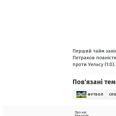
Перший тайм закі
Петраков повністю
проти Уельсу (1:0
Пов'язані тем
ФУТБОЛ
СП
Про нас
Редакція