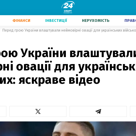
ФІНАНСИ
ІНВЕСТИЦІЇ
НЕРУХОМІСТЬ
ПРАВ
Перед грою України влаштували неймовірні овації для українських військо
рою України влаштувал
ні овації для українсь
их: яскраве відео