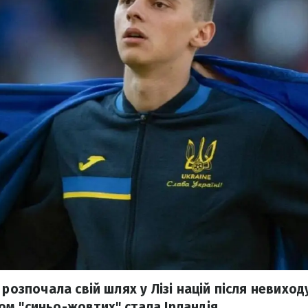
 розпочала свій шлях у Лізі націй після невиход
м "синьо-жовтих" стала Ірландія.