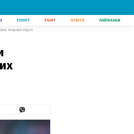
О
СПОРТ
FIGHT
ОСВІТА
ЛАЙФХАКИ
вих: яскраве відео
и
ких