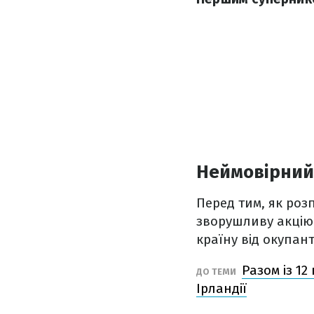
Неймовірний
Перед тим, як розп
зворушливу акцію 
країну від окупант
Разом із 12
ДО ТЕМИ
Ірландії