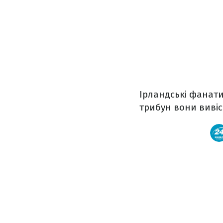
Ірландські фанати
трибун вони вивіс