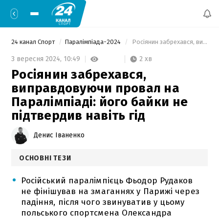
24 канал Спорт
Паралімпіада-2024
 Росіянин забрехався, виправдовуючи провал на Паралімпіаді: його байки не підтвердив навіть гід 
2 хв
3 вересня 2024,
10:49
Росіянин забрехався,
виправдовуючи провал на
Паралімпіаді: його байки не
підтвердив навіть гід
Денис Іваненко
ОСНОВНІ ТЕЗИ
Російський паралімпієць Фьодор Рудаков
не фінішував на змаганнях у Парижі через
падіння, після чого звинуватив у цьому
польського спортсмена Олександра