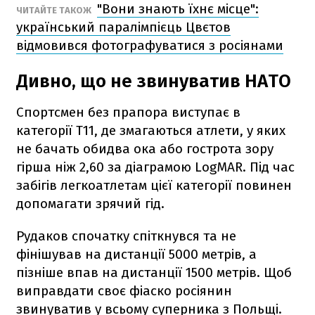
"Вони знають їхнє місце":
ЧИТАЙТЕ ТАКОЖ
український паралімпієць Цвєтов
відмовився фотографуватися з росіянами
Дивно, що не звинуватив НАТО
Спортсмен без прапора виступає в
категорії T11, де змагаються атлети, у яких
не бачать обидва ока або гострота зору
гірша ніж 2,60 за діаграмою LogMAR. Під час
забігів легкоатлетам цієї категорії повинен
допомагати зрячий гід.
Рудаков спочатку спіткнувся та не
фінішував на дистанції 5000 метрів, а
пізніше впав на дистанції 1500 метрів. Щоб
виправдати своє фіаско росіянин
звинуватив у всьому суперника з Польщі.