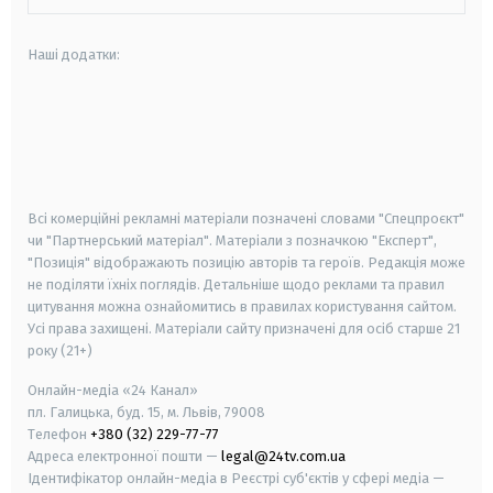
Наші додатки:
android
apple
smart tv
samsung smart tv
Всі комерційні рекламні матеріали позначені словами "Спецпроєкт"
чи "Партнерський матеріал". Матеріали з позначкою "Експерт",
"Позиція" відображають позицію авторів та героїв. Редакція може
не поділяти їхніх поглядів. Детальніше щодо реклами та правил
цитування можна ознайомитись в правилах користування сайтом.
Усі права захищені.
Матеріали сайту призначені для осіб старше
21
року (21+)
Онлайн-медіа «24 Канал»
пл. Галицька, буд. 15, м. Львів, 79008
Телефон
+380 (32) 229-77-77
Адреса електронної пошти —
legal@24tv.com.ua
Ідентифікатор онлайн-медіа в Реєстрі суб'єктів у сфері медіа —