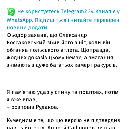
Не користуєтесь Telegram?
24 Канал є у
WhatsApp. Підпишіться і читайте перевірені
новини
Додати
Фьодор заявив, що Олександр
Коссаковський збив його з ніг, коли він
обганяв польського атлета. Щоправда,
жодних доказів цьому немає, а змагання
знімають з дуже багатьох камер і ракурсів.
Я пам’ятаю удар у спину та поштовх, потім
я вже впав,
– розповів Рудаков.
Кумедним є те, що цю версію не підтвердив
навіть його гід. Андрєй Сафронов визнав,