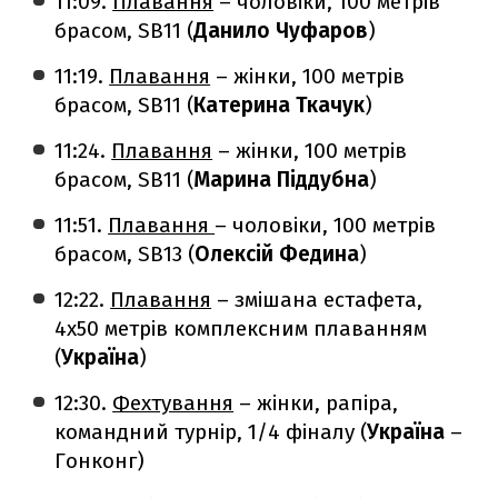
11:09.
Плавання
– чоловіки, 100 метрів
брасом, SB11 (
Данило Чуфаров
)
11:19.
Плавання
– жінки, 100 метрів
брасом, SB11 (
Катерина Ткачук
)
11:24.
Плавання
– жінки, 100 метрів
брасом, SB11 (
Марина Піддубна
)
11:51.
Плавання
– чоловіки, 100 метрів
брасом, SB13 (
Олексій Федина
)
12:22.
Плавання
– змішана естафета,
4х50 метрів комплексним плаванням
(
Україна
)
12:30.
Фехтування
– жінки, рапіра,
командний турнір, 1/4 фіналу (
Україна
–
Гонконг)