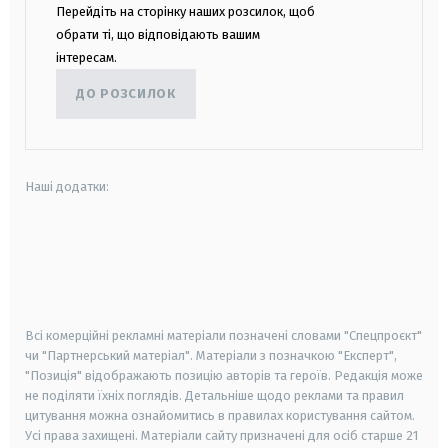
Перейдіть на сторінку наших розсилок, щоб
обрати ті, що відповідають вашим
інтересам.
ДО РОЗСИЛОК
Наші додатки:
android
apple
smart tv
samsung smart tv
Всі комерційні рекламні матеріали позначені словами "Спецпроєкт"
чи "Партнерський матеріал". Матеріали з позначкою "Експерт",
"Позиція" відображають позицію авторів та героїв. Редакція може
не поділяти їхніх поглядів. Детальніше щодо реклами та правил
цитування можна ознайомитись в правилах користування сайтом.
Усі права захищені.
Матеріали сайту призначені для осіб старше
21