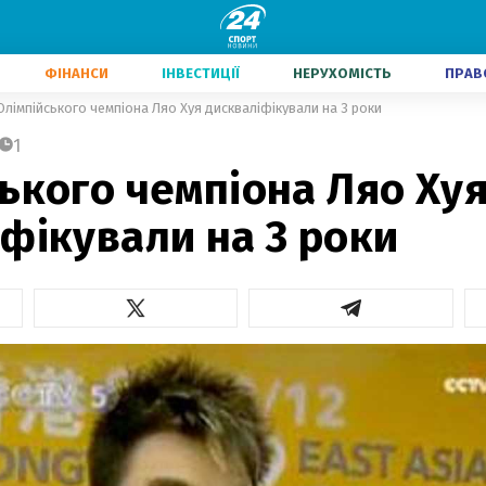
ФІНАНСИ
ІНВЕСТИЦІЇ
НЕРУХОМІСТЬ
ПРАВ
Олімпійського чемпіона Ляо Хуя дискваліфікували на 3 роки
1
ького чемпіона Ляо Ху
фікували на 3 роки