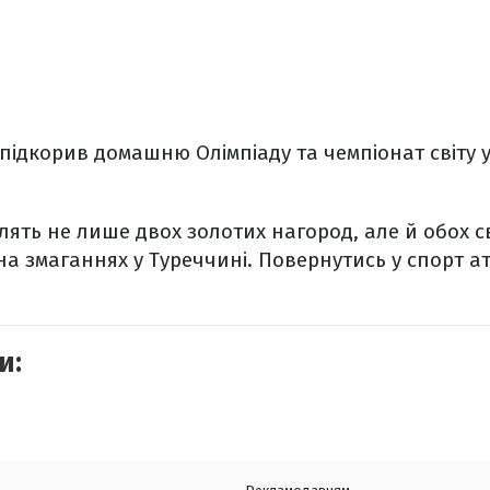
підкорив домашню Олімпіаду та чемпіонат світу у
влять не лише двох золотих нагород, але й обох с
 на змаганнях у Туреччині. Повернутись у спорт а
и: