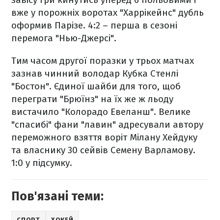
вже у порожніх воротах "Харрікейнс" дубль
оформив Парізе. 4:2 – перша в сезоні
перемога "Нью-Джерсі".
Тим часом другої поразки у трьох матчах
зазнав чинний володар Кубка Стенлі
"Бостон". Єдиної шайби для того, щоб
переграти "Брюїнз" на їх же ж льоду
вистачило "Колорадо Евеланш". Велике
"спасибі" фани "лавин" адресували автору
переможного взяття воріт Мілану Хейдуку
та власнику 30 сейвів Семену Варламову.
1:0 у підсумку.
Пов'язані теми:
СПОРТ
ХОКЕЙ