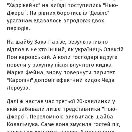
"Харрікейнс" на виїзді поступились "Нью-
Джерсі". На рівних боротись із "Девілс"
ураганам вдавалось впродовж двох
періодів.
На шайбу Зака Парізе, результативно
відповів не хто інший, як українець Олексій
Понікаровський. А коли господарі вдруге
повели у рахунку після влучного кидка
Марка Фейна, знову повернути паритет
"Кароліні" допоміг ефектний кидок Чеда
Лероуза.
Далі ж настав час третьої 20-хвилинки у
якій забивали лише представники "Нью-
Джерсі". Переломною виявилась шайба
Ковальчука. Саме вона змусила гостей під
завісу гри кинутись уперед 6 польовими і