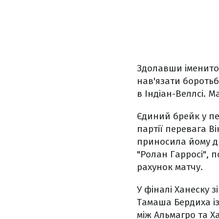
Здолавши іменитог
нав'язати боротьб
в Індіан-Веллсі. 
Єдиний брейк у пе
партії перевага В
приносила йому ди
"Ролан Гарросі", п
рахунок матчу.
У фіналі Ханеску з
Тамаша Бердиха із 
між Альмагро та Х