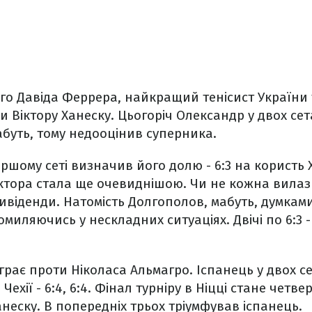
о Давіда Феррера, найкращий тенісист України та
и Віктору Ханеску. Цьогоріч Олександр у двох се
Мабуть, тому недооцінив суперника.
ршому сеті визначив його долю - 6:3 на користь Х
іктора стала ще очевиднішою. Чи не кожна вилаз
віденди. Натомість Долгополов, мабуть, думками
омиляючись у нескладних ситуаціях. Двічі по 6:3 
іграє проти Ніколаса Альмагро. Іспанець у двох с
Чехії - 6:4, 6:4. Фінал турніру в Ніцці стане чет
анеску. В попередніх трьох тріумфував іспанець.