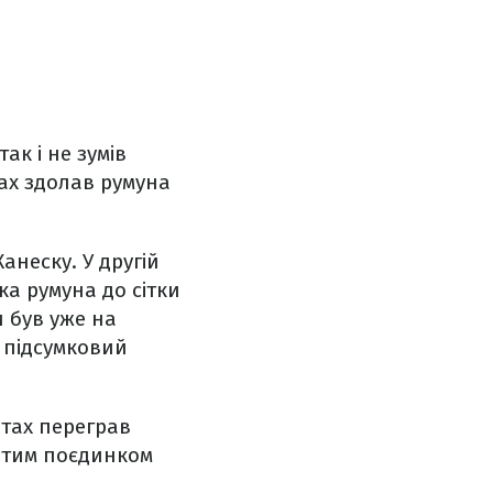
к і не зумів
тах здолав румуна
анеску. У другій
ка румуна до сітки
 був уже на
- підсумковий
етах переграв
вертим поєдинком