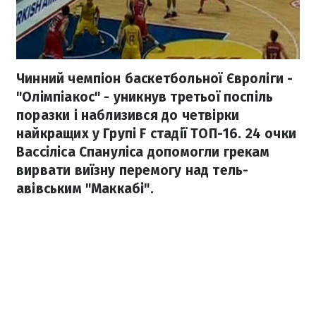
Чинний чемпіон баскетбольної Євроліги -
"Олімпіакос" - уникнув третьої поспіль
поразки і наблизився до четвірки
найкращих у Групі F стадії ТОП-16. 24 очки
Вассіліса Спануліса допомогли грекам
вирвати виїзну перемогу над тель-
авівським "Маккабі".