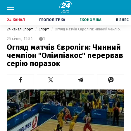
24 КАНАЛ
ГЕОПОЛІТИКА
ЕКОНОМІКА
БІЗНЕС
24 канал Спорт
Спорт
Огляд матчів Євроліги: Чинний чемпіон "Олімпіакос" перервав серію поразок
25 січня,
12:54
1
Огляд матчів Євроліги: Чинний
чемпіон "Олімпіакос" перервав
серію поразок