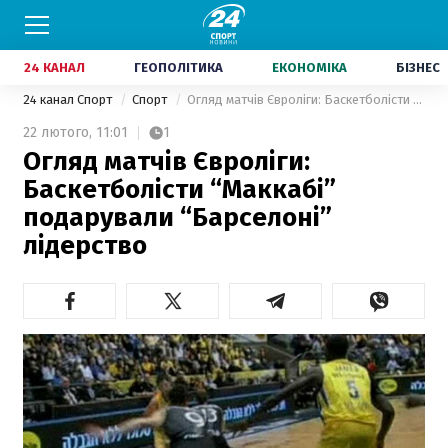
24 КАНАЛ
ГЕОПОЛІТИКА
ЕКОНОМІКА
БІЗНЕС
24 канал Спорт
Спорт
Огляд матчів Євроліги: Баскетболісти “Маккабі” подарували “Барселоні” лідерство
22 лютого,
11:01
1
Огляд матчів Євроліги:
Баскетболісти “Маккабі”
подарували “Барселоні”
лідерство