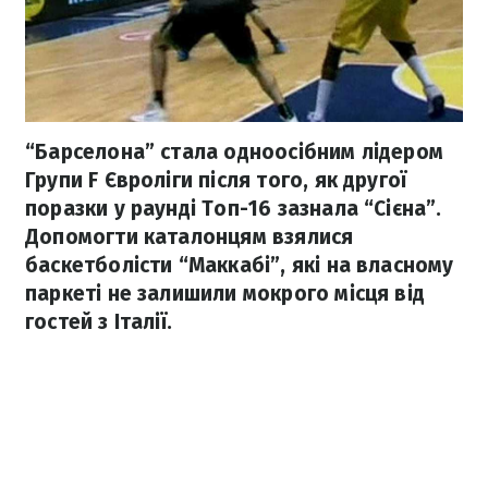
“Барселона” стала одноосібним лідером
Групи F Євроліги після того, як другої
поразки у раунді Топ-16 зазнала “Сієна”.
Допомогти каталонцям взялися
баскетболісти “Маккабі”, які на власному
паркеті не залишили мокрого місця від
гостей з Італії.