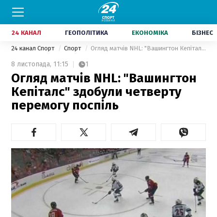
24 КАНАЛ
ГЕОПОЛІТИКА
ЕКОНОМІКА
БІЗНЕС
24 канал Спорт
Спорт
Огляд матчів NHL: "Вашингтон Кепіталс" здобули четверту перемогу поспіль
8 листопада,
11:15
1
Огляд матчів NHL: "Вашингтон
Кепіталс" здобули четверту
перемогу поспіль