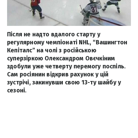
Після не надто вдалого старту у
регулярному чемпіонаті NHL, “Вашингтон
Кепіталс” на чолі з російською
суперзіркою Олександром Овєчкіним
здобули уже четверту перемогу поспіль.
Сам росіянин відкрив рахунок у цій
зустрічі, закинувши свою 13-ту шайбу у
сезоні.