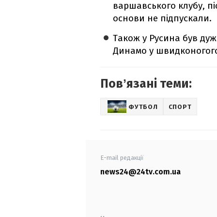
варшавського клубу, пі
основи не підпускали.
Також у Русина був дуже
Динамо у швидконогого
Повʼязані теми:
ФУТБОЛ
СПОРТ
E-mail редакції
news24@24tv.com.ua