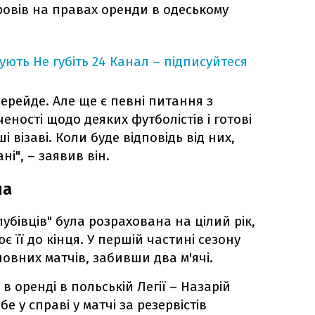
овів на правах оренди в одеському
кують
Не губіть 24 Канал – підписуйтеся
перейде. Але ще є певні питання з
ності щодо деяких футболістів і готові
і візаві. Коли буде відповідь від них,
ні", – заявив він.
на
убівців" була розрахована на цілий рік,
 її до кінця. У першій частині сезону
овних матчів, забивши два м'ячі.
в оренді в польській Легії – Назарій
е у справі у матчі за резервістів