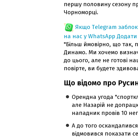
першу половину сезону пр
Чорноморці.
Якщо Telegram забло
на нас у WhatsApp
Додати
"Більш ймовірно, що так, 
Динамо. Ми хочемо визначе
до цього, але не готові наш
повірте, ви будете здивова
Що відомо про Руси
Орендна угода "спорткл
але Назарій не допрацює
нападник провів 10 неп
А до того оскандалився 
відмовився показати себ