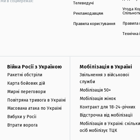
Ми в соцмережах:
Телеведучі
Угода Ко
Спільнот
Рекламодавцям
Правила 
Правила користування
Технічна
Війна Росії з Україною
Мобілізація в Україні
Ракетні обстріли
Звільнення з військової
служби
Карта бойових дій
Мобілізація 50+
Мирні переговори
Мобілізація жінок
Повітряна тривога в Україні
Контракт для 18-24-річних
Масована атака по Україні
Відстрочка від мобілізації
Вибухи у Росії
Мобілізація в Україні: скільк
Втрати ворога
осіб мобілізує ТЦК