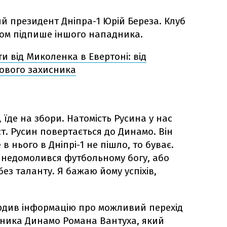
й президент Дніпра-1 Юрій Береза. Клуб
сом підпише іншого нападника.
ти від Миколенка в Евертоні: від
пового захисника
 їде на збори. Натомість Русина у нас
т. Русин повертається до Динамо. Він
в нього в Дніпрі-1 не пішло, то буває.
о недомолився футбольному богу, або
ез таланту. Я бажаю йому успіхів,
вердив інформацію про можливий перехід
сника Динамо Романа Вантуха, який