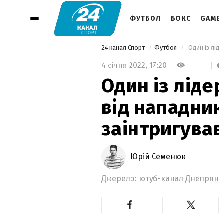
ФУТБОЛ
БОКС
GAM
24 канал Спорт
Футбол
4 січня 2022,
17:20
Один із ліде
від нападни
заінтригува
Юрій Семенюк
Джерело:
ютуб-канал Днепря