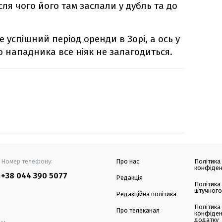
сля чого його там заслали у дубль та до
 успішний період оренди в Зорі, а ось у
 нападника все ніяк не залагодиться.
Номер телефону:
Про нас
Політика
конфіден
+38 044 390 5077
Редакція
Політика
штучного
Редакційна політика
Політика
Про телеканал
конфіден
додатку