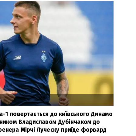
а-1 повертається до київського Динамо
исником Владиславом Дубінчаком до
ренера Мірчі Луческу приїде форвард