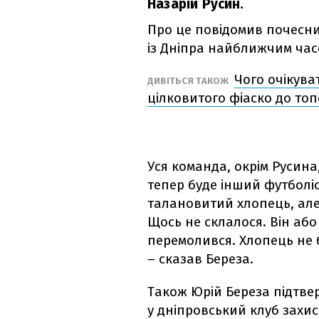
Назарій Русин.
Про це повідомив почесни
із Дніпра найближчим ча
Чого очікува
ДИВІТЬСЯ ТАКОЖ
цілковитого фіаско до то
Уся команда, окрім Русина,
тепер буде інший футболіс
талановитий хлопець, але 
Щось не склалося. Він аб
перемолився. Хлопець не б
– сказав Береза.
Також Юрій Береза ​​підт
у дніпровський клуб захи