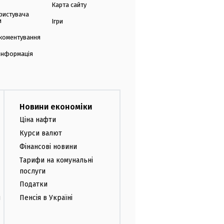
Карта сайту
ристувача
и
Ігри
коментування
 інформація
Новини економіки
Ціна нафти
Курси валют
Фінансові новини
Тарифи на комунальні
послуги
Податки
и
Пенсія в Україні