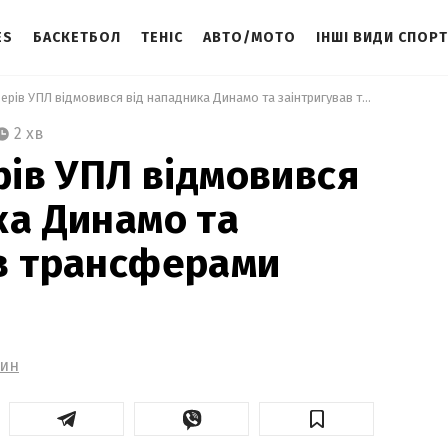
ES
БАСКЕТБОЛ
ТЕНІС
АВТО/МОТО
ІНШІ ВИДИ СПОР
 Один із лідерів УПЛ відмовився від нападника Динамо та заінтригував трансферами 
2 хв
рів УПЛ відмовився
ка Динамо та
в трансферами
нин