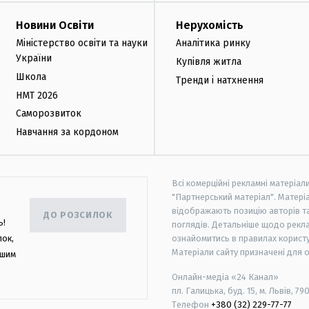
Новини Освіти
Нерухомість
Міністерство освіти та науки
Аналітика ринку
України
Купівля житла
Школа
Тренди і натхнення
НМТ 2026
Саморозвиток
Навчання за кордоном
Всі комерційні рекламні матеріал
"Партнерський матеріал". Матеріа
відображають позицію авторів та 
ДО РОЗСИЛОК
ь!
поглядів. Детальніше щодо рекл
лок,
ознайомитись в правилах користу
Матеріали сайту призначені для 
ашим
Онлайн-медіа «24 Канал»
пл. Галицька, буд. 15, м. Львів, 79
Телефон
+380 (32) 229-77-77