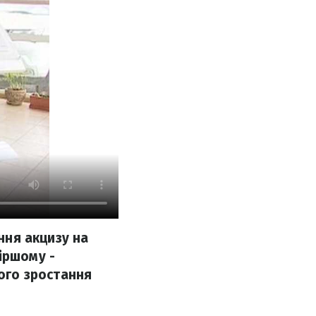
ення акцизу на
іршому -
кого зростання