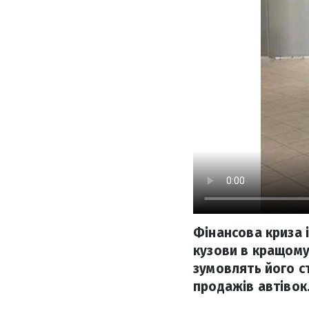
Фінансова криза і
кузови в кращому
зумовлять його ст
продажів автівок