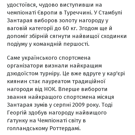
удостоївся, чудово виступивши на
чемпіонаті Європи в Туреччині. У Стамбулі
Зантарая виборов золоту нагороду у
ваговій категорії до 60 кг. Згодом ще й
допоміг збірній сягнути найвищої сходинки
подіуму у командній першості.
Саме українського спортсмена
організатори визнали найкращим
дзюдоїстом турніру. Це вже вдруге у кар'єрі
киянин стає лауреатом традиційної
нагороди від НОК. Вперше вибороти
звання найкращого спортсмена місяця
Зантарая зумів у серпні 2009 року. Тоді
Георгій здобув нагороду найвищого
ґатунку на Чемпіонаті світу в
голландському Роттердамі.