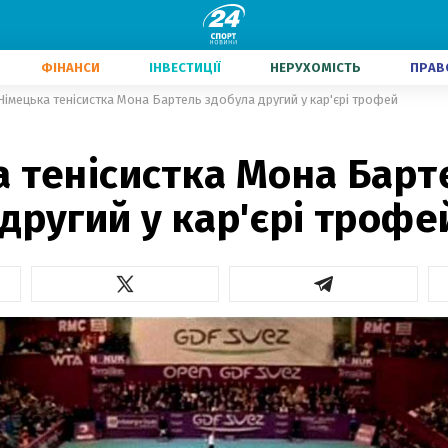
ФІНАНСИ
ІНВЕСТИЦІЇ
НЕРУХОМІСТЬ
ПРАВ
Німецька тенісистка Мона Бартель здобула другий у кар'єрі трофей
а тенісистка Мона Барт
другий у кар'єрі трофе