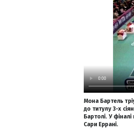
Мона Бартель трі
до титулу 3-х сія
Бартолі. У фіналі
Сари Еррані.