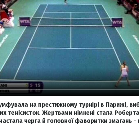
умфувала на престижному турнірі в Парижі, ви
них тенісисток. Жертвами німкені стала Роберта
 настала черга й головної фаворитки змагань - 