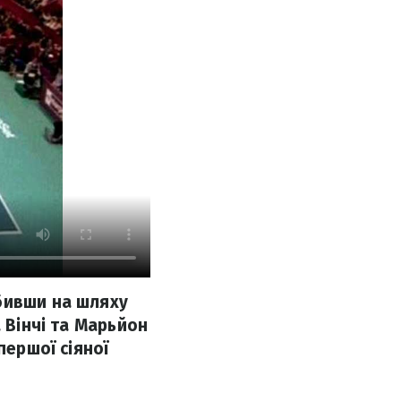
бивши на шляху
 Вінчі та Марьйон
першої сіяної