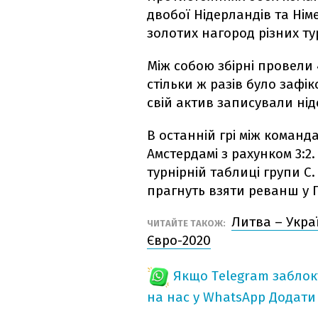
двобої Нідерландів та Ні
золотих нагород різних тур
Між собою збірні провели 4
стільки ж разів було зафік
свій актив записували нід
В останній грі між команд
Амстердамі з рахунком 3:2
турнірній таблиці групи C
прагнуть взяти реванш у Г
Литва – Укра
ЧИТАЙТЕ ТАКОЖ:
Євро-2020
Якщо Telegram забло
на нас у WhatsApp
Додати