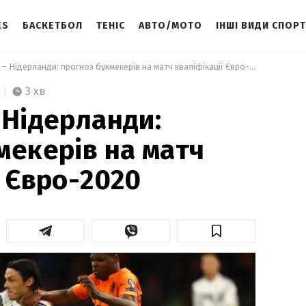
ES
БАСКЕТБОЛ
ТЕНІС
АВТО/МОТО
ІНШІ ВИДИ СПОР
 Німеччина – Нідерланди: прогноз букмекерів на матч кваліфікації Євро-2020 
3 хв
 Нідерланди:
мекерів на матч
ї Євро-2020