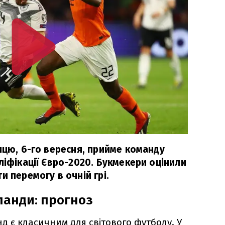
ицю, 6-го вересня, прийме команду
ліфікації Євро-2020. Букмекери оцінили
и перемогу в очній грі.
ланди: прогноз
д є класичним для світового футболу. У