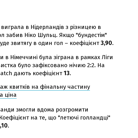
виграла в Нідерландів з різницею в
л забив Ніко Шульц. Якщо "бундестім"
буде звитягу в один гол – коефіцієнт
3,90
.
 в Німеччині була зіграна в рамках Ліги
вистка було зафіксовано нічию 2:2. На
Match дають коефіцієнт
13
.
аж квитків на фінальну частину
а ціна
рланди змогли вдома розгромити
Коефіцієнт на те, що "летючі голландці"
,10
.