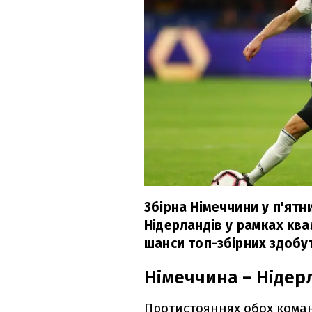
Збірна Німеччини у п'ятн
Нідерландів у рамках ква
шанси топ-збірних здобут
Німеччина – Нідер
Протистояннях обох коман