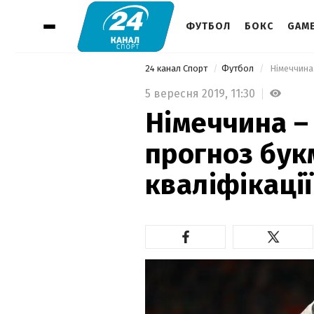
ФУТБОЛ
БОКС
GAM
24 канал Спорт
Футбол
5 вересня 2019,
11:30
Німеччина –
прогноз бук
кваліфікаці