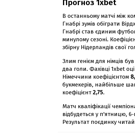
Прогноз 1xbet
В останньому матчі між к
Гнабрі зумів обіграти Вір
Гнабрі став єдиним футбол
минулому сезоні. Коефіціє
збірну Нідерландів свої г
Злим генієм для німців був
два голи. Фахівці 1xbet оц
Німеччини коефіцієнтом
8
букмекерів, найбільше ша
коефіцієнт
2,75
.
Матч кваліфікації чемпіо
відбудеться у п'ятницю, 6-
Результат поєдинку читай