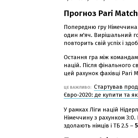
Прогноз Pari Match
Попередню гру Німеччина 
один м'яч. Вирішальний го
повторить свій успіх і здо
Остання гра між командами
націй. Після фінального с
цей рахунок фахівці Pari 
Стартував прод
ЦЕ ВАЖЛИВО:
Євро-2020: де купити та як
У рамках Ліги націй Ніде
Німеччину з рахунком 3:0. 
здолають німців і ТБ 2.5 –
5