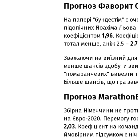
Прогноз Фаворит 
На папері "бундестім" є 
підопічних Йоахіма Льова
коефіцієнтом
1,96
. Коефіц
тотал менше, аніж 2.5 –
2,
Зважаючи на виїзний для 
менше шансів здобути зви
"помаранчевих" вивезти т
Більше шансів, що гра за
Прогноз Marathon
Збірна Німеччини не проти
на Євро-2020. Перемогу г
2,03
. Коефіцієнт на коман
ймовірним підсумком є ні