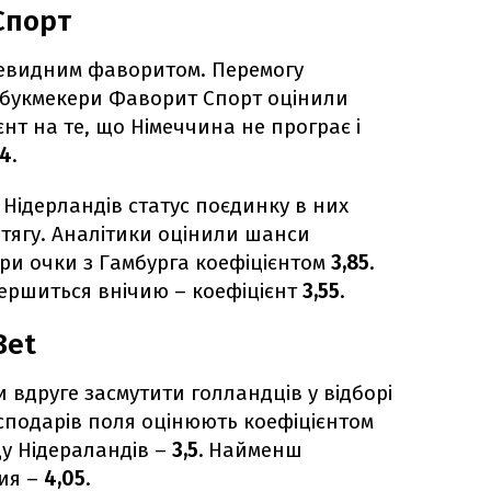
Спорт
очевидним фаворитом. Перемогу
 букмекери Фаворит Спорт оцінили
ієнт на те, що Німеччина не програє і
74
.
Нідерландів статус поєдинку в них
тягу. Аналітики оцінили шанси
ри очки з Гамбурга коефіцієнтом
3,85
.
вершиться внічию – коефіцієнт
3,55
.
Bet
 вдруге засмутити голландців у відборі
осподарів поля оцінюють коефіцієнтом
ду Нідераландів –
3,5.
Найменш
чия –
4,05
.