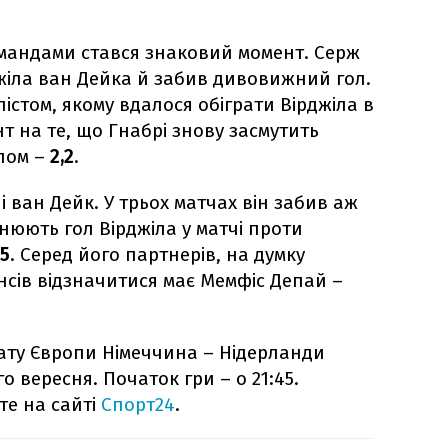
омандами стався знаковий момент. Серж
джіла ван Дейка й забив дивовижний гол.
істом, якому вдалося обіграти Вірджіла в
нт на те, що Гнабрі знову засмутить
олом –
2,2
.
 і ван Дейк. У трьох матчах він забив аж
інюють гол Вірджіла у матчі проти
,5
. Серед його партнерів, на думку
нсів відзначитися має Мемфіс Депай –
нату Європи Німеччина – Нідерланди
го вересня. Початок гри – о 21:45.
те на сайті
Спорт24
.