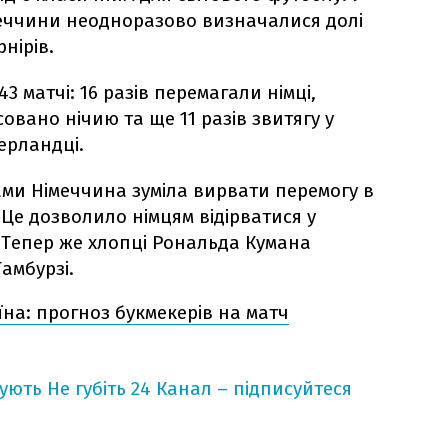
меччини неодноразово визначалися долі
нірів.
3 матчі: 16 разів перемагали німці,
совано нічию та ще 11 разів звитягу у
ерландці.
ами Німеччина зуміла вирвати перемогу в
. Це дозволило німцям відірватися у
. Тепер же хлопці Рональда Кумана
амбурзі.
їна: прогноз букмекерів на матч
кують
Не губіть 24 Канал – підписуйтеся