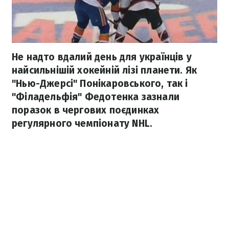
Не надто вдалий день для українців у
найсильнішій хокейній лізі планети. Як
"Нью-Джерсі" Понікаровського, так і
"Філадельфія" Федотенка зазнали
поразок в чергових поєдинках
регулярного чемпіонату NHL.