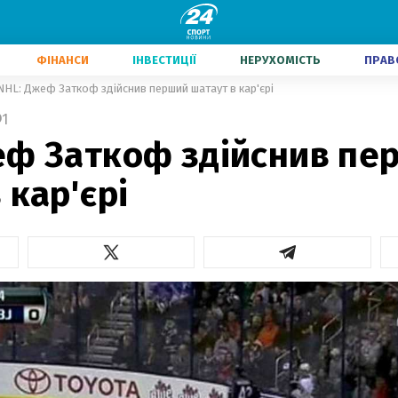
ФІНАНСИ
ІНВЕСТИЦІЇ
НЕРУХОМІСТЬ
ПРАВ
NHL: Джеф Заткоф здійснив перший шатаут в кар'єрі
1
еф Заткоф здійснив пе
 кар'єрі