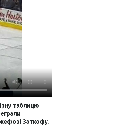
нірну таблицю
ереграли
Джефові Заткофу.