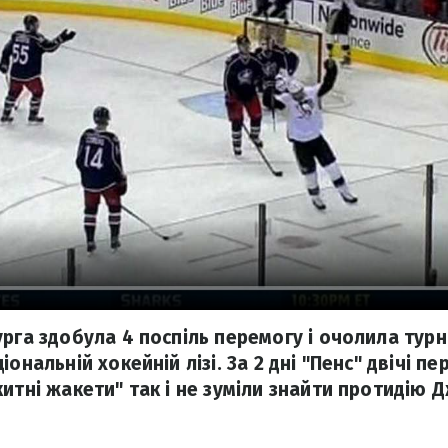
урга здобула 4 поспіль перемогу і очолила тур
іональній хокейній лізі. За 2 дні "Пенс" двічі п
китні жакети" так і не зуміли знайти протидію 