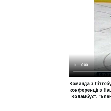
Команда з Піттсб
конференції в Нац
"Коламбус". "Бла