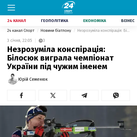
24 КАНАЛ
ГЕОПОЛІТИКА
ЕКОНОМІКА
БІЗНЕС
24 канал Спорт
Новини біатлону
Незрозуміла конспірація: Білосюк виграла чемпіонат України під чужим іменем
3 січня,
22:05
3
Незрозуміла конспірація:
Білосюк виграла чемпіонат
України під чужим іменем
Юрій Семенюк