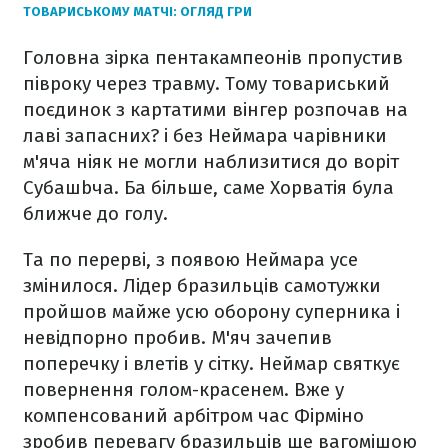
ТОВАРИСЬКОМУ МАТЧІ: ОГЛЯД ГРИ
Головна зірка пентакампеонів пропустив
півроку через травму. Тому товариський
поєдинок з картатими вінгер розпочав на
лаві запасних? і без Неймара чарівники
м'яча ніяк не могли наблизитися до воріт
Субашbча. Ба більше, саме Хорватія була
ближче до голу.
Та по перерві, з появою Неймара усе
змінилося. Лідер бразильців самотужки
пройшов майже усю оборону суперника і
невідпорно пробив. М'яч зачепив
поперечку і влетів у сітку. Неймар святкує
повернення голом-красенем. Вже у
компенсований арбітром час Фірміно
зробив перевагу бразильців ще вагомішою