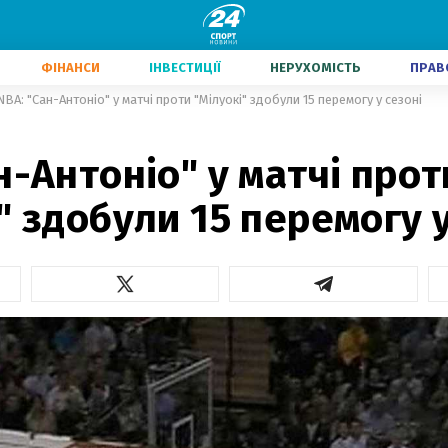
ФІНАНСИ
ІНВЕСТИЦІЇ
НЕРУХОМІСТЬ
ПРАВ
NBA: "Сан-Антоніо" у матчі проти "Мілуокі" здобули 15 перемогу у сезоні
н-Антоніо" у матчі прот
" здобули 15 перемогу у