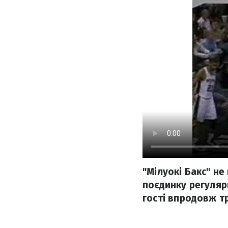
"Мілуокі Бакс" не
поєдинку регуляр
гості впродовж т