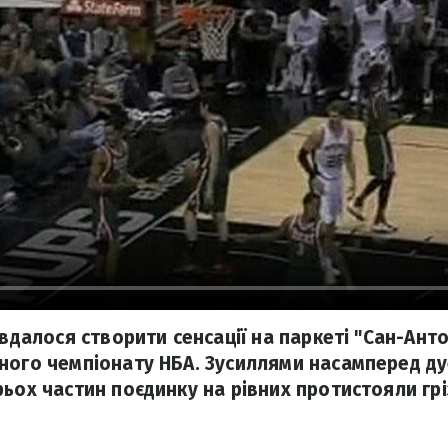
 вдалося створити сенсації на паркеті "Сан-Анто
ного чемпіонату НБА. Зусиллями насамперед ду
рьох частин поєдинку на рівних протистояли гр