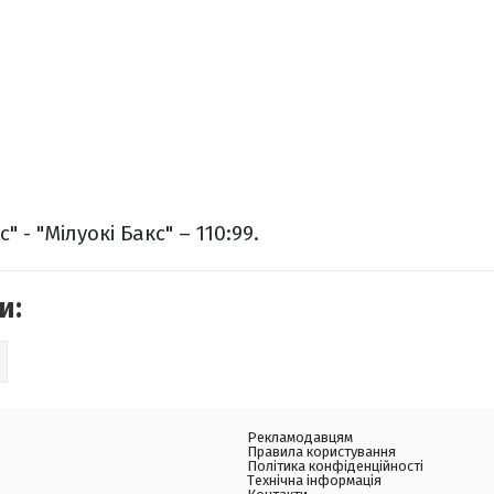
 - "Мілуокі Бакс" – 110:99.
и:
Рекламодавцям
Правила користування
Політика конфіденційності
Технічна інформація