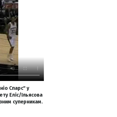
ніо Спарс" у
ету Еліс/Ільясова
ізним суперникам.