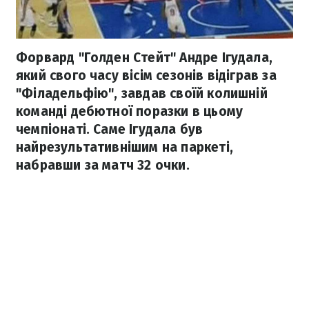
Форвард "Голден Стейт" Андре Ігудала,
який свого часу вісім сезонів відіграв за
"Філадельфію", завдав своїй колишній
команді дебютної поразки в цьому
чемпіонаті. Саме Ігудала був
найрезультативнішим на паркеті,
набравши за матч 32 очки.