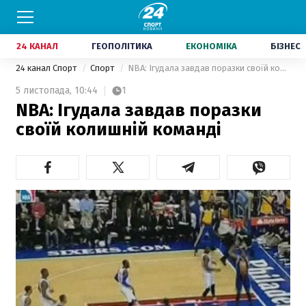
24 КАНАЛ
ГЕОПОЛІТИКА
ЕКОНОМІКА
БІЗНЕС
24 канал Спорт
Спорт
NBA: Ігудала завдав поразки своїй колишній команді
5 листопада,
10:44
1
NBA: Ігудала завдав поразки
своїй колишній команді