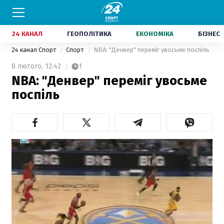
24 КАНАЛ
ГЕОПОЛІТИКА
ЕКОНОМІКА
БІЗНЕС
24 канал Спорт
Спорт
NBA: "Денвер" переміг увосьме поспіль
8 лютого,
12:42
1
NBA: "Денвер" переміг увосьме
поспіль