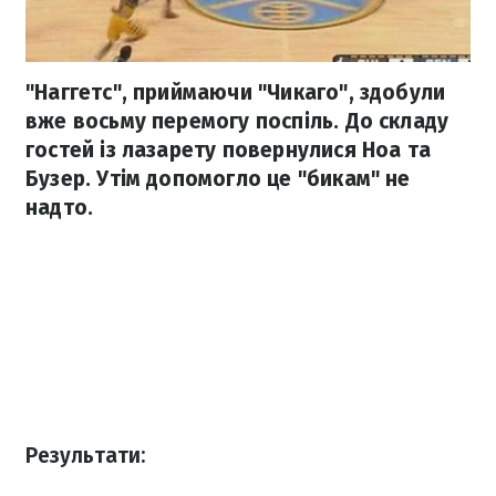
"Наггетс", приймаючи "Чикаго", здобули
вже восьму перемогу поспіль. До складу
гостей із лазарету повернулися Ноа та
Бузер. Утім допомогло це "бикам" не
надто.
Результати: