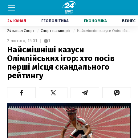
24 КАНАЛ
ГЕОПОЛІТИКА
ЕКОНОМІКА
БІЗНЕС
24 канал Спорт
Спорт навиворіт
Найсмішніші казуси Олімпійських ігор: хто посів перші місця скандального рейтингу
2 лютого,
15:01
1
Найсмішніші казуси
Олімпійських ігор: хто посів
перші місця скандального
рейтингу