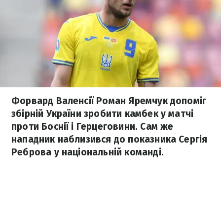
Форвард Валенсії Роман Яремчук допоміг
збірній України зробити камбек у матчі
проти Боснії і Герцеговини. Сам же
нападник наблизився до показника Сергія
Реброва у національній команді.