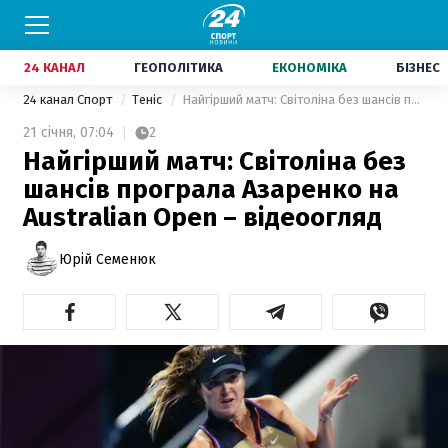
24 КАНАЛ
ГЕОПОЛІТИКА
ЕКОНОМІКА
БІЗНЕС
24 канал Спорт
Теніс
Найгірший матч: Світоліна без шансів програла Азаренко на Australian Open – відеоогляд
21 січня,
07:04
2
Найгірший матч: Світоліна без
шансів програла Азаренко на
Australian Open – відеоогляд
Юрій Семенюк