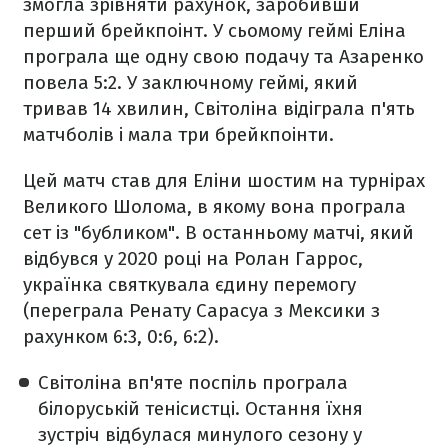
змогла зрівняти рахунок, заробивши
перший брейкпоінт. У сьомому геймі Еліна
програла ще одну свою подачу та Азаренко
повела 5:2. У заключному геймі, який
тривав 14 хвилин, Світоліна відіграла п'ять
матчболів і мала три брейкпоінти.
Цей матч став для Еліни шостим на турнірах
Великого Шолома, в якому вона програла
сет із "бубликом". В останньому матчі, який
відбувся у 2020 році на Ролан Гаррос,
українка святкувала єдину перемогу
(переграла Ренату Сарасуа з Мексики з
рахунком 6:3, 0:6, 6:2).
Світоліна вп'яте поспіль програла
білоруській тенісистці. Остання їхня
зустріч відбулася минулого сезону у