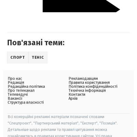
Пов'язані теми:
СПОРТ
ТЕНІС
Про нас
Рекламодавцям
Редакція
Правила користування
Редакційна політика
Політика конфіденційності
Про телеканал
Технічна інформація
Телеведучі
Контакти
Вакансії
Архів
Структура власності
Всі комерційні рекламні матеріали позначені словами
"Спецпроєкт", "Партнерський матеріал", "Експерт", "Позиція".
Детальніше щодо реклами та правил цитування можна
ознайомитись в правилах користування сайтом. Усі права