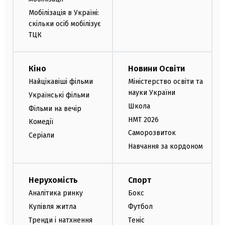
Мобілізація в Україні:
скільки осіб мобілізує
ТЦК
Кіно
Новини Освіти
Найцікавіші фільми
Міністерство освіти та
науки України
Українські фільми
Школа
Фільми на вечір
НМТ 2026
Комедії
Саморозвиток
Серіали
Навчання за кордоном
Нерухомість
Спорт
Аналітика ринку
Бокс
Купівля житла
Футбол
Тренди і натхнення
Теніс