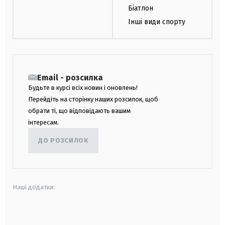
Біатлон
Інші види спорту
Email - розсилка
Будьте в курсі всіх новин і оновлень!
Перейдіть на сторінку наших розсилок, щоб
обрати ті, що відповідають вашим
інтересам.
ДО РОЗСИЛОК
Наші додатки:
android
apple