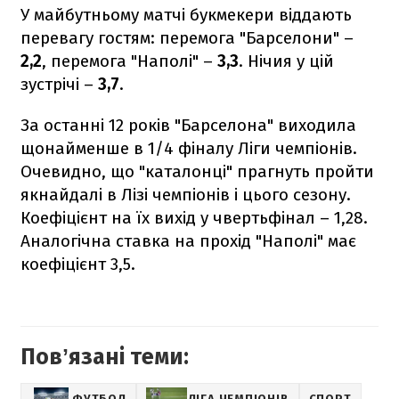
У майбутньому матчі букмекери віддають
перевагу гостям: перемога "Барселони" –
2,2
, перемога "Наполі" –
3,3
. Нічия у цій
зустрічі –
3,7
.
За останні 12 років "Барселона" виходила
щонайменше в 1/4 фіналу Ліги чемпіонів.
Очевидно, що "каталонці" прагнуть пройти
якнайдалі в Лізі чемпіонів і цього сезону.
Коефіцієнт на їх вихід у чвертьфінал – 1,28.
Аналогічна ставка на прохід "Наполі" має
коефіцієнт 3,5.
Повʼязані теми:
ФУТБОЛ
ЛІГА ЧЕМПІОНІВ
СПОРТ