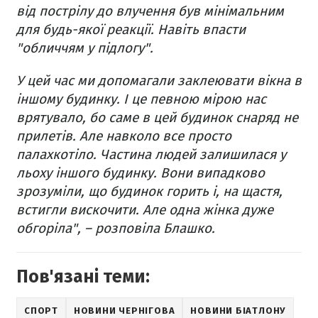
від пострілу до влучення був мінімальним
для будь-якої реакції. Навіть впасти
"обличчям у підлогу".
У цей час ми допомагали заклеювати вікна в
іншому будинку. І це певною мірою нас
врятувало, бо саме в цей будинок снаряд не
прилетів. Але навколо все просто
палахкотіло. Частина людей залишилася у
льоху іншого будинку. Вони випадково
зрозуміли, що будинок горить і, на щастя,
встигли вискочити. Але одна жінка дуже
обгоріла", – розповіла Блашко.
Пов'язані теми:
СПОРТ
НОВИНИ ЧЕРНІГОВА
НОВИНИ БІАТЛОНУ