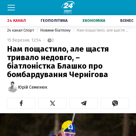
24 КАНАЛ
ГЕОПОЛІТИКА
ЕКОНОМІКА
БІЗНЕС
24 канал Спорт
Новини біатлону
Нам пощастило, але щастя тривало недовго, – біатлоністка Блашко про бомбардування Чернігова
15 березня,
12:54
3
Нам пощастило, але щастя
тривало недовго, –
біатлоністка Блашко про
бомбардування Чернігова
Юрій Семенюк