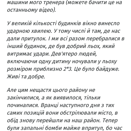
машини мого тренера (можете бачити це на
останньому відео).
У великій кількості будинків вікно винесло
ударною хвилею. У тому числі й там, де нас
дали притулок. І ми всі разом перебралися в
інший будинок, де був добрий льох, який
витримає удари. Дев'ятеро людей,
включаючи одну дитину ночували у льоху
розміром приблизно 2*3. Це було байдуже.
Живі та добре.
Але цим нещастя цього району не
закінчилися, а як виявилося, тільки
починалися. Вранці наступного дня з тих
самих позицій вони обстрілювали місто, в
обід знову перейшли на наш район. Тепер
були запальні бомби майже впритул, бо час