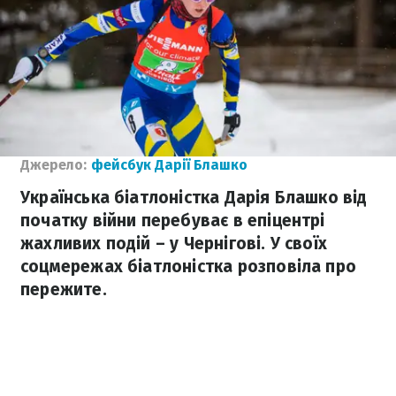
Джерело:
фейсбук Дарії Блашко
Українська біатлоністка Дарія Блашко від
початку війни перебуває в епіцентрі
жахливих подій – у Чернігові. У своїх
соцмережах біатлоністка розповіла про
пережите.