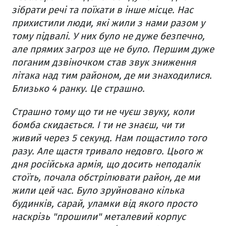
зібрати речі та поїхати в інше місце. Нас
прихистили люди, які жили з нами разом у
тому підвалі. У них було не дуже безпечно,
але прямих загроз ще не було. Першим дуже
поганим дзвіночком став звук зниження
літака над тим районом, де ми знаходилися.
Близько 4 ранку. Це страшно.
Страшно тому що ти не чуєш звуку, коли
бомба скидається. І ти не знаєш, чи ти
живий через 5 секунд. Нам пощастило того
разу. Але щастя тривало недовго. Цього ж
дня російська армія, що досить неподалік
стоїть, почала обстрілювати район, де ми
жили цей час. Було зруйновано кілька
будинків, сарай, уламки від якого просто
наскрізь "прошили" металевий корпус