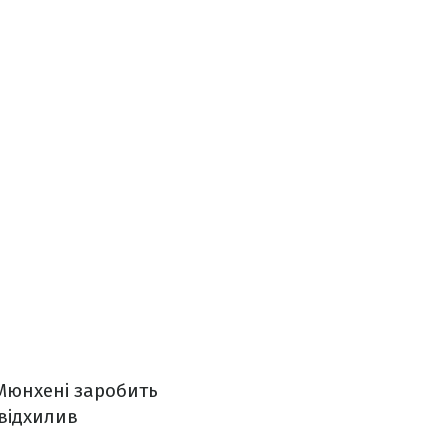
у Мюнхені заробить
 відхилив