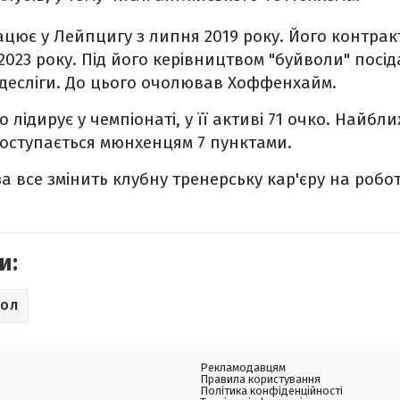
цює у Лейпцигу з липня 2019 року. Його контра
2023 року. Під його керівництвом "буйволи" посід
ндесліги. До цього очолював Хоффенхайм.
 лідирує у чемпіонаті, у її активі 71 очко. Найб
оступається мюнхенцям 7 пунктами.
 все змінить клубну тренерську кар'єру на роботу
и:
БОЛ
Рекламодавцям
Правила користування
Політика конфіденційності