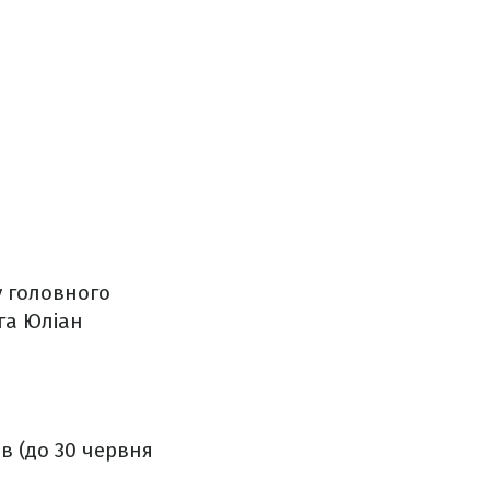
у головного
га Юліан
в (до 30 червня
.