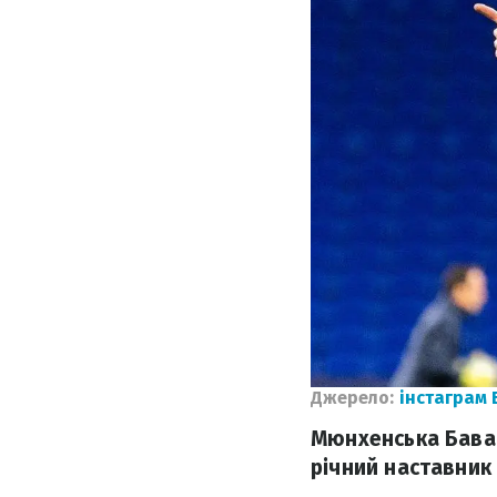
Джерело:
інстаграм 
Мюнхенська Бавар
річний наставник 