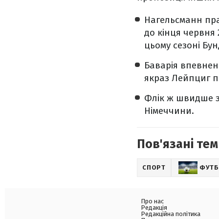
Нагельсманн пра
до кінця червня 
цьому сезоні Бу
Баварія впевнено
якраз Лейпциг п
Флік ж швидше за
Німеччини.
Пов'язані тем
СПОРТ
ФУТ
Про нас
Редакція
Редакційна політика