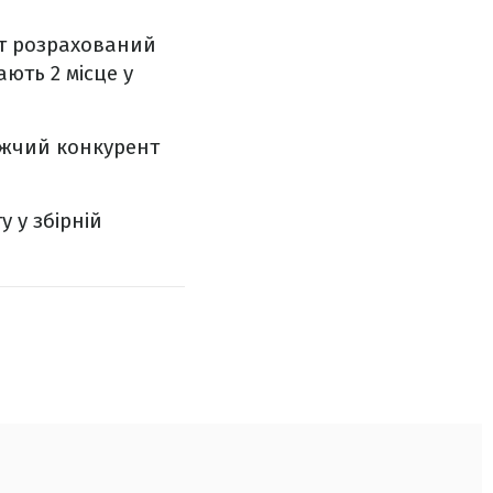
кт розрахований
ають 2 місце у
лижчий конкурент
 у збірній