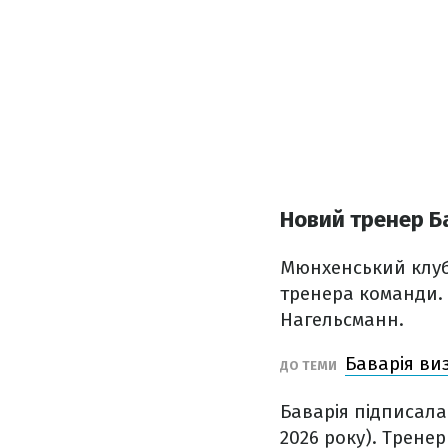
Новий тренер Ба
Мюнхенський клуб 
тренера команди.
Нагельсманн.
Баварія ви
ДО ТЕМИ
Баварія підписала
2026 року). Трене