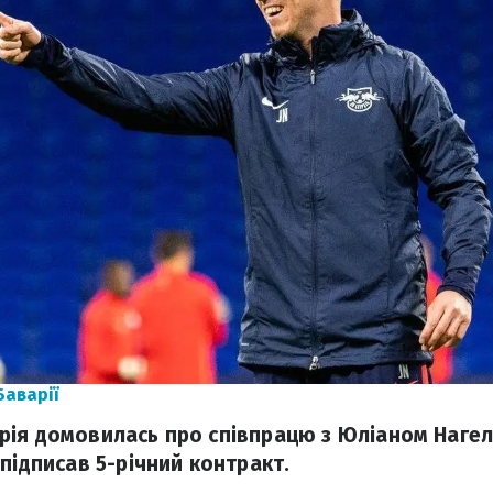
Баварії
ія домовилась про співпрацю з Юліаном Нагел
підписав 5-річний контракт.