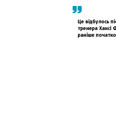
Це відбулось п
тренера Хансі Ф
раніше початко