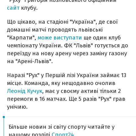
сайт
клубу.
Що цікаво, на стадіоні "Україна", де свої
домашні матчі проводять львівські
"Карпати",
може виступати
ще один клуб
чемпіонату України. ФК "Львів" готується до
переїзду на нову арену через заміну газону
на "Арені-Львів".
Наразі "Рух" у Першій лізі України займає 13
місце. Команда, яку нещодавно очолив
Леонід Кучук
, має у своєму активі тільки 2
перемоги в 16 матчах. Ще 5 разів "Рух" грав
унічию.
Більше новин зі світу спорту читайте у
нашому розділі
Спорт24