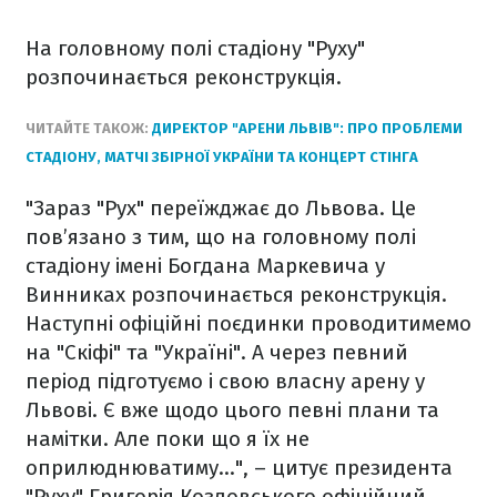
На головному полі стадіону "Руху"
розпочинається реконструкція.
ЧИТАЙТЕ ТАКОЖ:
ДИРЕКТОР "АРЕНИ ЛЬВІВ": ПРО ПРОБЛЕМИ
СТАДІОНУ, МАТЧІ ЗБІРНОЇ УКРАЇНИ ТА КОНЦЕРТ СТІНГА
"Зараз "Рух" переїжджає до Львова. Це
пов’язано з тим, що на головному полі
стадіону імені Богдана Маркевича у
Винниках розпочинається реконструкція.
Наступні офіційні поєдинки проводитимемо
на "Скіфі" та "Україні". А через певний
період підготуємо і свою власну арену у
Львові. Є вже щодо цього певні плани та
намітки. Але поки що я їх не
оприлюднюватиму…", – цитує президента
"Руху" Григорія Козловського офіційний