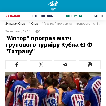
24 КАНАЛ
ГЕОПОЛІТИКА
ЕКОНОМІКА
БІЗНЕС
24 канал Спорт
Спорт
"Мотор" програв матч групового турніру Кубка ЄГФ "Татрану"
24 лютого,
12:10
1
"Мотор" програв матч
групового турніру Кубка ЄГФ
"Татрану"