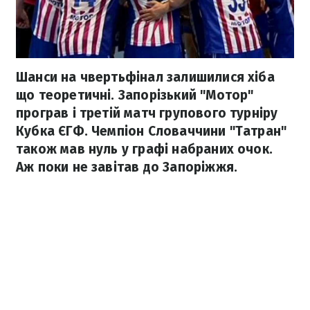
Шанси на чвертьфінал залишилися хіба
що теоретичні. Запорізький "Мотор"
програв і третій матч групового турніру
Кубка ЄГФ. Чемпіон Словаччини "Татран"
також мав нуль у графі набраних очок.
Аж поки не завітав до Запоріжжя.