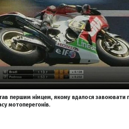
тав першим німцем, якому вдалося завоювати 
асу мотоперегонів.