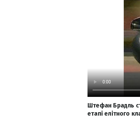
Штефан Брадль с
етапі елітного кл