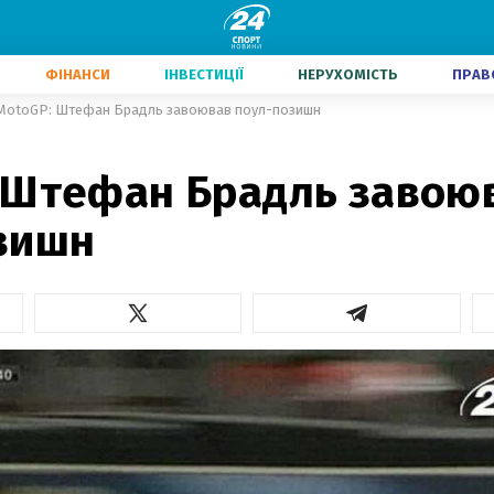
ФІНАНСИ
ІНВЕСТИЦІЇ
НЕРУХОМІСТЬ
ПРАВ
MotoGP: Штефан Брадль завоював поул-позишн
 Штефан Брадль завою
зишн