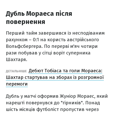
Дубль Мораеса після
повернення
Перший тайм завершився із несподіваним
рахунком – 0:1 на користь австрійського
Вольфсбергера. По перерві м'яч чотири
рази побував у сітці воріт суперника
Шахтаря.
Дебют Тобіаса та голи Мораеса:
ДЕТАЛЬНІШЕ
Шахтар стартував на зборах із розгромної
перемоги
Дубль у матчі оформив Жуніор Мораес, який
нарешті повернувся до "гірників". Понад
шість місяців футболіст пропустив через