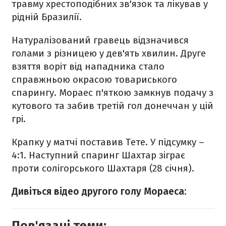
травму хрестоподібних зв'язок та лікував у
рідній Бразилії.
Натуралізований гравець відзначився
голами з різницею у дев'ять хвилин. Друге
взяття воріт від нападника стало
справжньою окрасою товариського
спарингу. Мораес п'яткою замкнув подачу з
кутового та забив третій гол донеччан у цій
грі.
Крапку у матчі поставив Тете. У підсумку –
4:1. Наступний спаринг Шахтар зіграє
проти солігорського Шахтаря (28 січня).
Дивіться відео другого голу Мораеса: