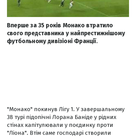
Вперше за 35 років Монако втратило
свого представника у найпрестижнішому
футбольному дивізіоні Франції.
"Монако" покинув Лігу 1. У завершальному
38 турі підопічні Лорана Баніде у рідних
стінах капітулювали у поєдинку проти
"Ліона". Втім саме господарі створили