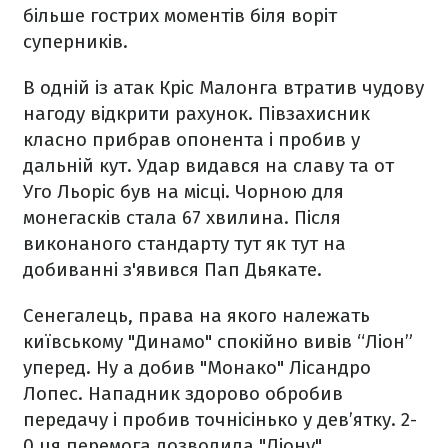
більше гострих моментів біля воріт
суперників.
В одній із атак Кріс Малонга втратив чудову
нагоду відкрити рахунок. Півзахисник
класно прибрав опонента і пробив у
дальній кут. Удар видався на славу та от
Уго Льоріс був на місці. Чорною для
монегасків стала 67 хвилина. Після
виконаного стандарту тут як тут на
добиванні з'явився Пап Дьякате.
Сенегалець, права на якого належать
київському "Динамо" спокійно вивів “Ліон”
уперед. Ну а добив "Монако" Лісандро
Лопес. Нападник здорово обробив
передачу і пробив точнісінько у дев’ятку. 2-
0 ця перемога дозволила "Ліону"