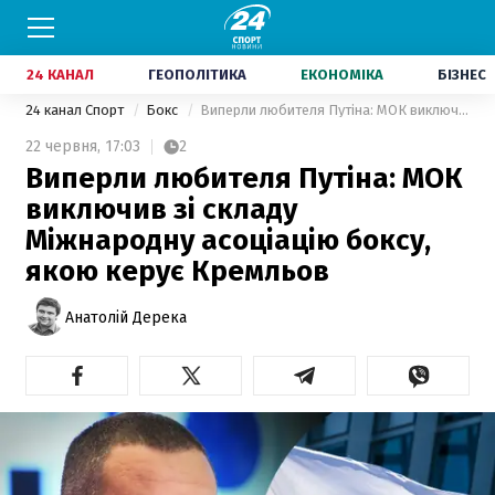
24 КАНАЛ
ГЕОПОЛІТИКА
ЕКОНОМІКА
БІЗНЕС
24 канал Спорт
Бокс
Виперли любителя Путіна: МОК виключив зі складу Міжнародну асоціацію боксу, якою керує Кремльов
22 червня,
17:03
2
Виперли любителя Путіна: МОК
виключив зі складу
Міжнародну асоціацію боксу,
якою керує Кремльов
Анатолій Дерека