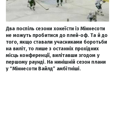
Два поспіль сезони хокеїсти із Міннесоти
не можуть пробитися до плей-оф. Та й до
того, якщо ставали учасниками боротьби
на виліт, то лише з останніх прохідних
місць конференції, вилітавши згодом у
першому раунді. На нинішній сезон плани
у “Міннесоти Вайлд” амбітніші.