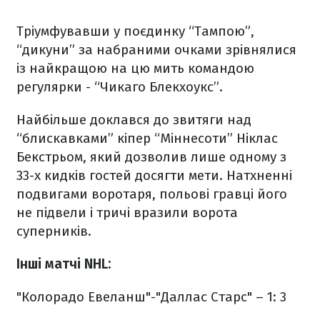
Тріумфувавши у поєдинку “Тампою”,
“дикуни” за набраними очками зрівнялися
із найкращою на цю мить командою
регулярки - “Чикаго Блекхоукс”.
Найбільше доклався до звитяги над
“блискавками” кіпер “Міннесоти” Ніклас
Бекстрьом, який дозволив лише одному з
33-х кидків гостей досягти мети. Натхненні
подвигами воротаря, польові гравці його
не підвели і тричі вразили ворота
суперників.
Інші матчі NHL:
"Колорадо Евеланш"-"Даллас Старс" – 1: 3