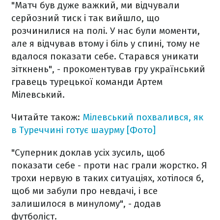
"Матч був дуже важкий, ми відчували
серйозний тиск і так вийшло, що
розчинилися на полі. У нас були моменти,
але я відчував втому і біль у спині, тому не
вдалося показати себе. Старався уникати
зіткнень", - прокоментував гру український
гравець турецької команди Артем
Мілевський.
Читайте також:
Мілевський похвалився, як
в Туреччині готує шаурму [Фото]
"Суперник доклав усіх зусиль, щоб
показати себе - проти нас грали жорстко. Я
трохи нервую в таких ситуаціях, хотілося б,
щоб ми забули про невдачі, і все
залишилося в минулому", - додав
футболіст.