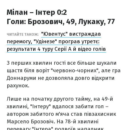
Мілан – Інтер 0:2
Голи:
Брозович, 49, Лукаку, 77
"Ювентус" вистраждав
ЧИТАЙТЕ ТАКОЖ:
перемогу, "Удінезе" програв утретє:
результати 4 туру Серії А й відео голів
З перших хвилин гості все більше шукали
щастя біля воріт "червоно-чорних", але гра
Доннаруми не дозволяла довго відкрити
рахунок.
Лише на початку другого тайму, на 49-й
хвилині, "Інтеру" вдалося забити гол –
автором забитого м'яча став півзахисник
Марсело Брозовіч. На 78-й хвилині
перевагу "Інтера" подвоїв нападник