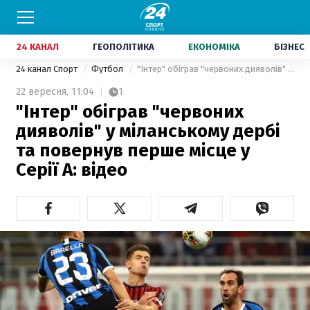
24 КАНАЛ
ГЕОПОЛІТИКА
ЕКОНОМІКА
БІЗНЕС
24 канал Спорт
Футбол
"Інтер" обіграв "червоних дияволів" у міланському дербі та повернув перше місце у Серії А: відео
22 вересня,
11:04
1
"Інтер" обіграв "червоних
дияволів" у міланському дербі
та повернув перше місце у
Серії А: відео