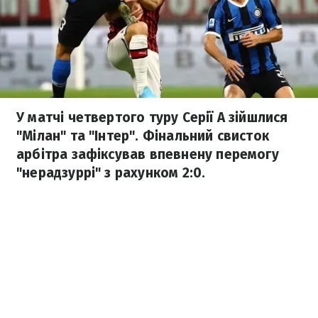
У матчі четвертого туру Серії А зійшлися
"Мілан" та "Інтер". Фінальний свисток
арбітра зафіксував впевнену перемогу
"нерадзуррі" з рахунком 2:0.