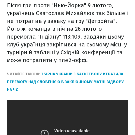
Після гри проти "Нью-Йорка" 9 лютого,
українець Святослав Михайлюк так більше і
не потрапив у заявку на гру "Детройта".
Його ж команда в ніч на 26 лютого
перемогла "Індіану" 113:109. Завдяки цьому
клуб українця закріпився на сьомому місці у
турнірній таблиці у Східній конференції та
може потрапити у плей-офф.
ЧИТАЙТЕ ТАКОЖ:
ЗБІРНА УКРАЇНИ З БАСКЕТБОЛУ ВТРАТИЛА
ПЕРЕМОГУ НАД СЛОВЕНІЄЮ В ЗАКЛЮЧНОМУ МАТЧІ ВІДБОРУ
НА ЧС