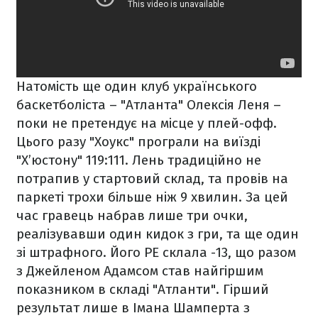
Натомість ще один клуб українського
баскетболіста – "Атланта" Олексія Леня –
поки не претендує на місце у плей-офф.
Цього разу "Хоукс" програли на виїзді
"Х’юстону" 119:111. Лень традиційно не
потрапив у стартовий склад, та провів на
паркеті трохи більше ніж 9 хвилин. За цей
час гравець набрав лише три очки,
реалізувавши один кидок з гри, та ще один
зі штрафного. Його РЕ склала -13, що разом
з Джейленом Адамсом став найгіршим
показником в складі "Атланти". Гірший
результат лише в Імана Шамперта з