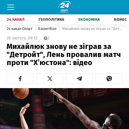
24 КАНАЛ
ГЕОПОЛІТИКА
ЕКОНОМІКА
БІЗНЕС
24 канал Спорт
Баскетбол
Михайлюк знову не зіграв за "Детройт", Лень провалив матч проти "Х’юстона": відео
26 лютого,
09:12
2
Михайлюк знову не зіграв за
"Детройт", Лень провалив матч
проти "Х’юстона": відео