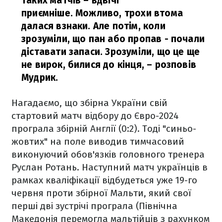
таких матчів – вдвічі
приємніше. Можливо, трохи втома
далася взнаки. Але потім, коли
зрозуміли, що пан або пропав - почали
діставати запаси. Зрозуміли, що це ще
не вирок, билися до кінця,
– розповів
Мудрик.
Нагадаємо, що збірна України свій
стартовий матч відбору до Євро-2024
програла збірній Англії (0:2). Тоді "синьо-
жовтих" на поле виводив тимчасовий
виконуючий обов'язків головного тренера
Руслан Ротань. Наступний матч українців в
рамках кваліфікації відбудеться уже 19-го
червня проти збірної Мальти, який свої
перші дві зустрічі програла (Північна
Македонія перемогла мальтійців з рахунком