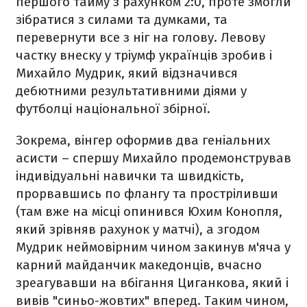
першого тайму з рахунком 2:0, проте змогли
зібратися з силами та думками, та
перевернути все з ніг на голову. Левову
частку внеску у тріумф українців зробив і
Михайло Мудрик, який відзначився
дебютними результативними діями у
футболці національної збірної.
Зокрема, вінгер оформив два геніальних
асисти – спершу Михайло продемонстрував
індивідуальні навички та швидкість,
прорвавшись по флангу та простріливши
(там вже на місці опинився Юхим Конопля,
який зрівняв рахунок у матчі), а згодом
Мудрик неймовірним чином закинув м'яча у
карний майданчик македонців, вчасно
зреагувавши на вбігання Циганкова, який і
вивів "синьо-жовтих" вперед. Таким чином,