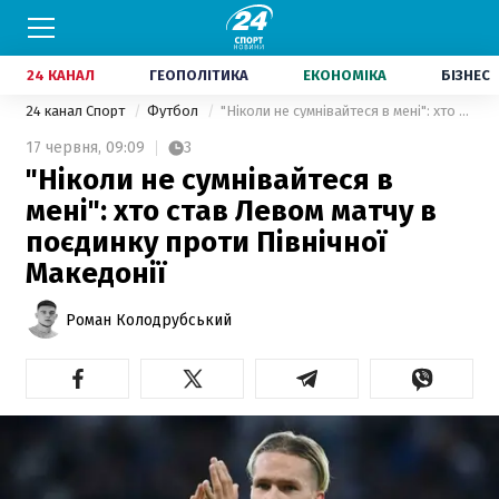
24 КАНАЛ
ГЕОПОЛІТИКА
ЕКОНОМІКА
БІЗНЕС
24 канал Спорт
Футбол
"Ніколи не сумнівайтеся в мені": хто став Левом матчу в поєдинку проти Північної Македонії
17 червня,
09:09
3
"Ніколи не сумнівайтеся в
мені": хто став Левом матчу в
поєдинку проти Північної
Македонії
Роман Колодрубський