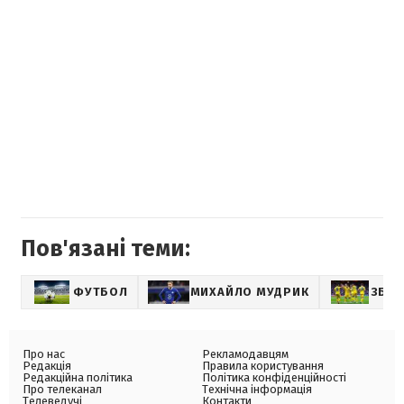
Пов'язані теми:
ФУТБОЛ
МИХАЙЛО МУДРИК
ЗБІР
Про нас
Рекламодавцям
Редакція
Правила користування
Редакційна політика
Політика конфіденційності
Про телеканал
Технічна інформація
Телеведучі
Контакти