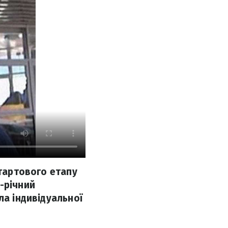
стартового етапу
-річний
ла індивідуальної