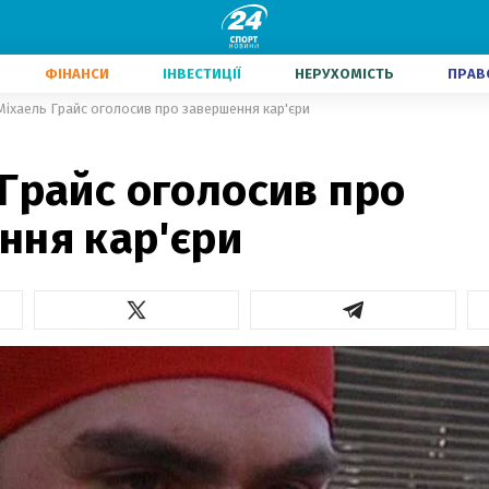
ФІНАНСИ
ІНВЕСТИЦІЇ
НЕРУХОМІСТЬ
ПРАВ
Міхаель Грайс оголосив про завершення кар'єри
Грайс оголосив про
ння кар'єри