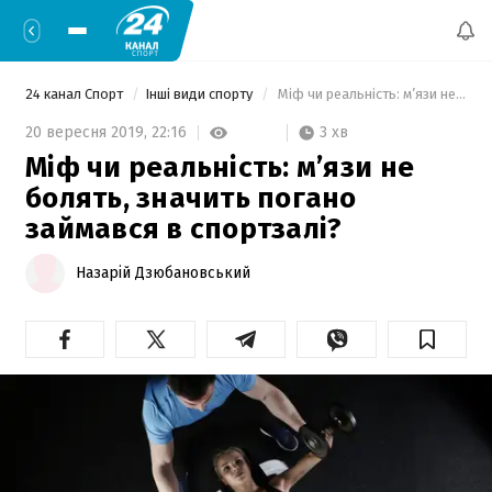
24 канал Спорт
Інші види спорту
 Міф чи реальність: м’язи не болять, значить погано займався в спортзалі?  
3 хв
20 вересня 2019,
22:16
Міф чи реальність: м’язи не
болять, значить погано
займався в спортзалі?
Назарій Дзюбановський