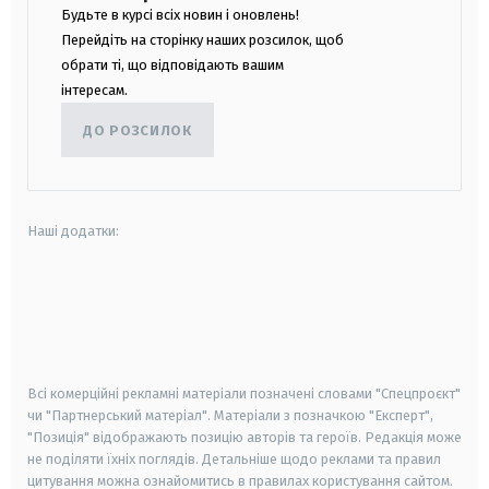
Будьте в курсі всіх новин і оновлень!
Перейдіть на сторінку наших розсилок, щоб
обрати ті, що відповідають вашим
інтересам.
ДО РОЗСИЛОК
Наші додатки:
android
apple
smart tv
samsung smart tv
Всі комерційні рекламні матеріали позначені словами "Спецпроєкт"
чи "Партнерський матеріал". Матеріали з позначкою "Експерт",
"Позиція" відображають позицію авторів та героїв. Редакція може
не поділяти їхніх поглядів. Детальніше щодо реклами та правил
цитування можна ознайомитись в правилах користування сайтом.