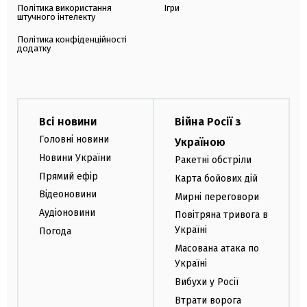
Політика використання
Ігри
штучного інтелекту
Політика конфіденційності
додатку
Всі новини
Війна Росії з
Головні новини
Україною
Новини України
Ракетні обстріли
Прямий ефір
Карта бойових дій
Відеоновини
Мирні переговори
Аудіоновини
Повітряна тривога в
Україні
Погода
Масована атака по
Україні
Вибухи у Росії
Втрати ворога