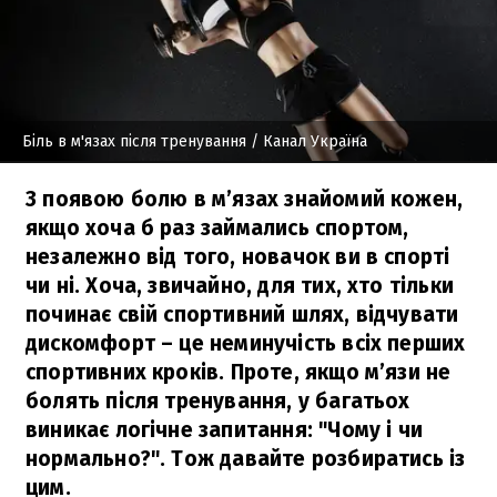
Біль в м'язах після тренування
/ Канал Україна
З появою болю в м’язах знайомий кожен,
якщо хоча б раз займались спортом,
незалежно від того, новачок ви в спорті
чи ні. Хоча, звичайно, для тих, хто тільки
починає свій спортивний шлях, відчувати
дискомфорт – це неминучість всіх перших
спортивних кроків. Проте, якщо м’язи не
болять після тренування, у багатьох
виникає логічне запитання: "Чому і чи
нормально?". Тож давайте розбиратись із
цим.