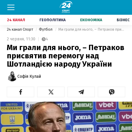
24 КАНАЛ
ГЕОПОЛІТИКА
ЕКОНОМІКА
БІЗНЕС
24 канал Спорт
Футбол
Ми грали для нього, – Петраков присвятив перемогу над Шотландією народу України
2 червня,
11:30
4
Ми грали для нього, – Петраков
присвятив перемогу над
Шотландією народу України
Софія Кулай