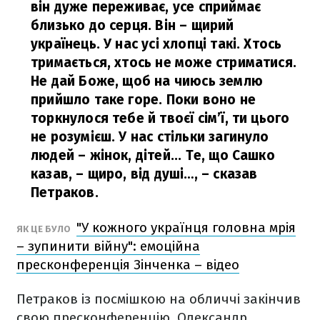
він дуже переживає, усе сприймає
близько до серця. Він – щирий
українець. У нас усі хлопці такі. Хтось
тримається, хтось не може стриматися.
Не дай Боже, щоб на чиюсь землю
прийшло таке горе. Поки воно не
торкнулося тебе й твоєї сім’ї, ти цього
не розумієш. У нас стільки загинуло
людей – жінок, дітей... Те, що Сашко
казав, – щиро, від душі…,
– сказав
Петраков.
"У кожного українця головна мрія
ЯК ЦЕ БУЛО
– зупинити війну": емоційна
пресконференція Зінченка – відео
Петраков із посмішкою на обличчі закінчив
свою пресконференцію. Олександр