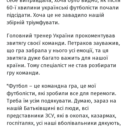
себе виправдала, хоча було видно, як після
60-ї хвилини українські футболісти почали
підсідати. Хоча це не завадило нашій
збірній тріумфувати.
Головний тренер України прокоментував
звитягу своєї команди. Петраков зауважив,
що гра забрала у нього усі емоції, та ця
звитяга дуже багато важить для нашої
країни. Тому спеціаліст не став розбирати
гру команди.
"Футбол – це командна гра, це мої
футболісти, які зробили все для перемоги.
Треба їм усім подякувати. Думаю, зараз на
нашій Батьківщині всі люди, всі
представники ЗСУ, які в окопах, казармах,
госпіталях, усі наші вболівальники дякують,