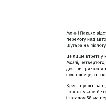
Менні Пакьяо відс
перемогу над авто
Шугара на підлогу
Це лише втретє у к
Мозлі, четвертого
десятій трихвилин
філіппінець, спіт
Врешті-решт, за пі
констатували безза
і загалом 58-ма пе