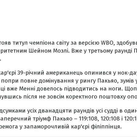
тояв титул чемпіона світу за версією WBO, здоб
ритетним Шейном Мозлі. Вже у третьому раунді П
.
ар'єрі 39-річний американець опинився у нок-даун
, попри повне домінування у рингу Пакьяо, зумів 
ці вже Менні довелось підводитись на ноги. Що
кнувшись після не зовсім коректного поштовху оп
дсумками усіх дванадцяти раундів усі судді в оди
перечний тріумф Пакьяо – 119:108, 120:108 і 120:1
ремога у запаморочливій кар'єрі філіппінця.