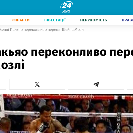
ФІНАНСИ
ІНВЕСТИЦІЇ
НЕРУХОМІСТЬ
ПРАВ
Менні Пакьяо переконливо переміг Шейна Мозлі
акьяо переконливо пер
озлі