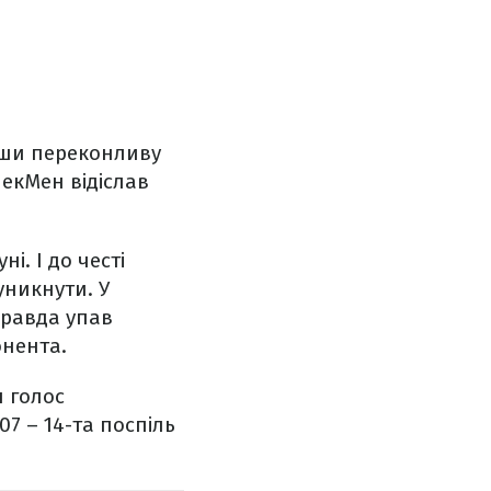
увши переконливу
екМен відіслав
і. І до честі
уникнути. У
правда упав
онента.
н голос
07 – 14-та поспіль