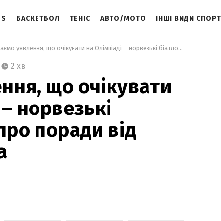
ES
БАСКЕТБОЛ
ТЕНІС
АВТО/МОТО
ІНШІ ВИДИ СПОР
 Маємо уявлення, що очікувати на Олімпіаді – норвезькі біатлоністи про поради від Бйорндалена 
2 хв
ння, що очікувати
 – норвезькі
про поради від
а