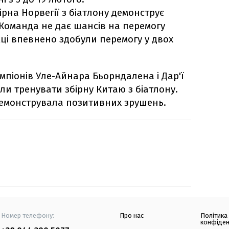
ірна Норвегії з біатлону демонструє
Команда не дає шансів на перемогу
ці впевнено здобули перемогу у двох
мпіонів Уле-Айнара Бьорндалена і Дар'ї
ли тренувати збірну Китаю з біатлону.
емонструвала позитивних зрушень.
Номер телефону:
Про нас
Політика
конфіден