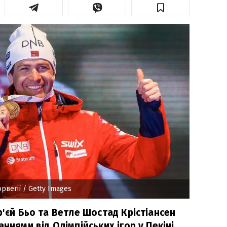
рвегії
/ Getty Images
р'єй Бьо та Ветле Шостад Крістіансен
ннями від Олімпійських ігор у Пекіні.