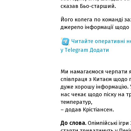
сказав Бьо-старший.
Його колега по команді з
джерело інформації щодо 
Читайте оперативні 
у Telegram
Додати
Ми намагаємося черпати я
співпраця з Китаєм щодо 
дуже хорошу інформацію. У
нас чекає щодо піску на тр
температур,
– додав Крістіансен.
До слова.
Олімпійські ігри 
старти триватимуть у Пекін