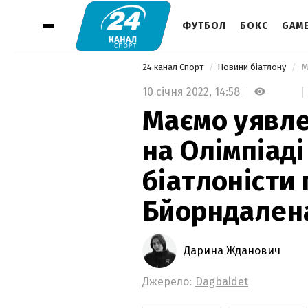
ФУТБОЛ
БОКС
GAM
24 канал Спорт
Новини біатлону
10 січня 2022,
14:58
Маємо уявле
на Олімпіаді
біатлоністи 
Бйорндален
Дарина Жданович
Джерело:
Dagbaldet