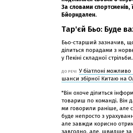
За словами спортсменів, 
Бйорндален.
Тар'єй Бьо: Буде в
Бьо-старший зазначив, що
ділиться порадами з норве
у Пекіні складної стрільби.
У біатлоні можливо
ДО РЕЧІ
шанси збірної Китаю на Ол
"Він охоче ділиться інфор
товариш по команді. Він дав
ми говорили раніше, але с
буде непросто з урахуванн
але завжди корисно отрим
завгодно, але, швидше за 