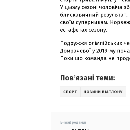
У цьому сезоні чоловіча зб
блискавичний результат. 
своїм суперникам. Норвеж
естафетах сезону.
Подружжя олімпійських че
Домрачевої у 2019-му поча
Поки що команда не прод
Повʼязані теми:
СПОРТ
НОВИНИ БІАТЛОНУ
E-mail редакції