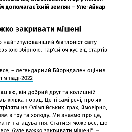
їм допомагає їхній земляк – Уле-Айнар
ажко закривати мішені
 найтитулованіший біатлоніст світу
зькою збірною. Тар'єй очікує від стартів
 все, – легендарний Бйорндален оцінив
імпіаді-2022
мацією, він добрий друг та колишній
 кілька порад. Це ті самі речі, про які
тріляти на Олімпійських іграх, ймовірно,
ям вітру та холоду. Ми знаємо про це,
ати нагадування. Статися може все, що
все, буде важко закривати мішені", –