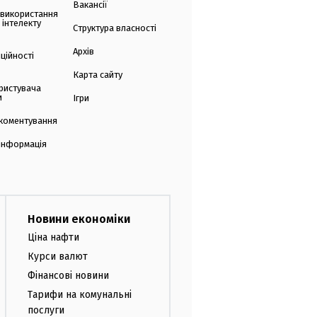
Вакансії
 використання
 інтелекту
Структура власності
Архів
ційності
Карта сайту
ристувача
и
Ігри
коментування
 інформація
Новини економіки
Ціна нафти
Курси валют
Фінансові новини
Тарифи на комунальні
послуги