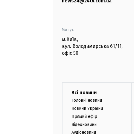
news24@24tv.com.ua
Ми тут:
м.Київ
,
вул. Володимирська
61/11,
офіс
50
Всі новини
Головні новини
Новини України
Прямий ефір
Відеоновини
Аудіоновини