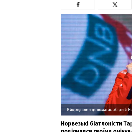
Бйорндален допомагає збірній Но
Норвезькі біатлоністи Та
поділилися своїми очікува