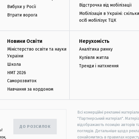
Відстрочка від мобілізації
Вибухи у Росії
Мобілізація в Україні: скільк
Втрати ворога
осіб мобілізує ТЦК
Новини Освіти
Нерухомість
Міністерство освіти та науки
Аналітика ринку
України
Купівля житла
Школа
Тренди і натхнення
НМТ 2026
Саморозвиток
Навчання за кордоном
Всі комерційні рекламні матеріал
"Партнерський матеріал". Матеріа
відображають позицію авторів та 
ДО РОЗСИЛОК
ь!
поглядів. Детальніше щодо рекл
лок,
ознайомитись в правилах користу