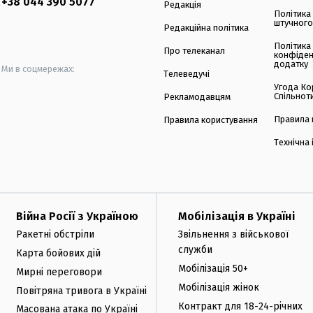
+38 044 390 5077
Редакція
Політика
штучного
Редакційна політика
Політика
Про телеканал
конфіден
додатку
Ми в соцмережах:
Телеведучі
Угода Ко
Спільнот
Рекламодавцям
Правила 
Правила користування
Технічна
Війна Росії з Україною
Мобілізація в Україні
Ракетні обстріли
Звільнення з військової
служби
Карта бойових дій
Мобілізація 50+
Мирні переговори
Мобілізація жінок
Повітряна тривога в Україні
Контракт для 18-24-річних
Масована атака по Україні