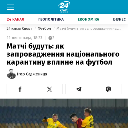
24 КАНАЛ
ГЕОПОЛІТИКА
ЕКОНОМІКА
БІЗНЕС
24 канал Спорт
Футбол
Матчі будуть: як запровадження національного карантину вплине на футбол
11 листопада,
18:23
2
Матчі будуть: як
запровадження національного
карантину вплине на футбол
Ігор Саджениця