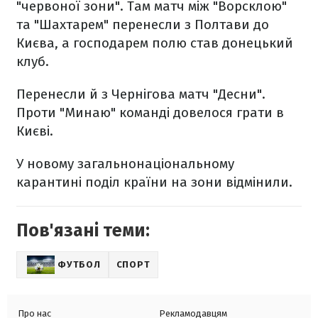
"червоної зони". Там матч між "Ворсклою"
та "Шахтарем" перенесли з Полтави до
Києва, а господарем полю став донецький
клуб.
Перенесли й з Чернігова матч "Десни".
Проти "Минаю" команді довелося грати в
Києві.
У новому загальнонаціональному
карантині поділ країни на зони відмінили.
Пов'язані теми:
ФУТБОЛ
СПОРТ
Про нас
Рекламодавцям