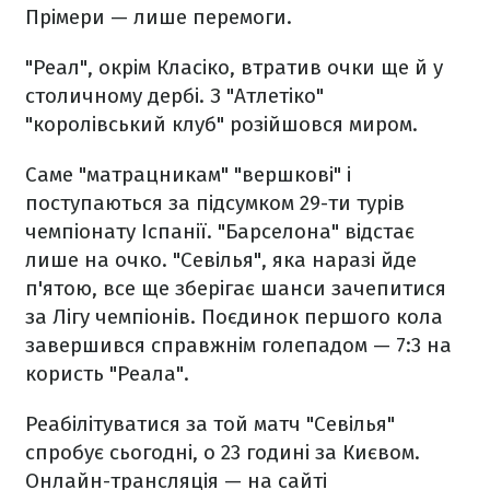
Прімери — лише перемоги.
"Реал", окрім Класіко, втратив очки ще й у
столичному дербі. З "Атлетіко"
"королівський клуб" розійшовся миром.
Саме "матрацникам" "вершкові" і
поступаються за підсумком 29-ти турів
чемпіонату Іспанії. "Барселона" відстає
лише на очко. "Севілья", яка наразі йде
п'ятою, все ще зберігає шанси зачепитися
за Лігу чемпіонів. Поєдинок першого кола
завершився справжнім голепадом — 7:3 на
користь "Реала".
Реабілітуватися за той матч "Севілья"
спробує сьогодні, о 23 годині за Києвом.
Онлайн-трансляція — на сайті