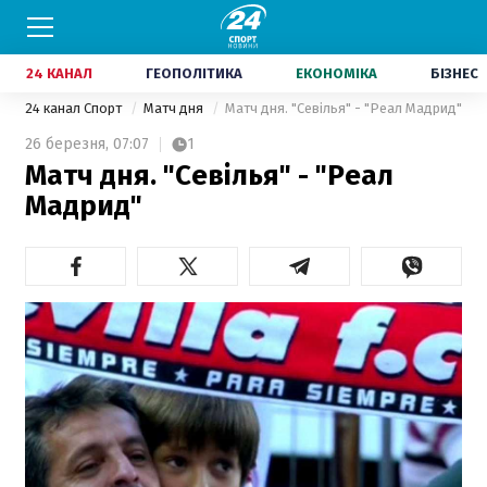
24 КАНАЛ
ГЕОПОЛІТИКА
ЕКОНОМІКА
БІЗНЕС
24 канал Спорт
Матч дня
Матч дня. "Севілья" - "Реал Мадрид"
26 березня,
07:07
1
Матч дня. "Севілья" - "Реал
Мадрид"