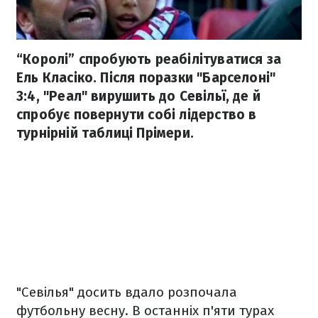
“Королі” спробують реабілітуватися за
Ель Класіко. Після поразки "Барселоні"
3:4, "Реал" вирушить до Севільї, де й
спробує повернути собі лідерство в
турнірній таблиці Прімери.
"Севілья" досить вдало розпочала
футбольну весну. В останніх п'яти турах