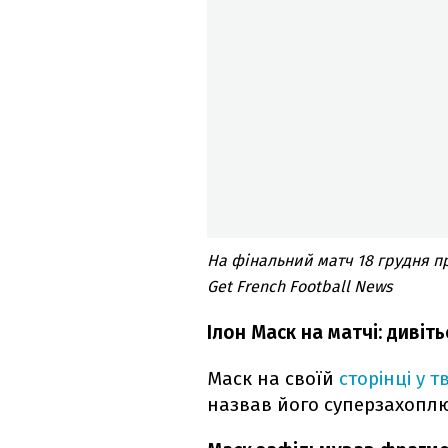
На фінальний матч 18 грудня п
Get French Football News
Ілон Маск на матчі: дивіть
Маск на своїй
сторінці у т
назвав його суперзахоплю