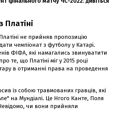
т фінального матчу ЧС-2022: дивіться
з Платіні
Платіні не прийняв пропозицію
ати чемпіонат з футболу у Катарі.
нів ФІФА, які намагались звинуватити
ро те, що Платіні міг у 2015 році
тару в отриманні права на проведення
осив із собою травмованих гравців, які
ле" на Мундіалі. Це Нгого Канте, Поля
 Невідомо, чи вони прийняли