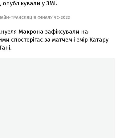
 опублікували у ЗМІ.
ЛАЙН-ТРАНСЛЯЦІЯ ФІНАЛУ ЧС-2022
ануеля Макрона зафіксували на
ми спостерігає за матчем і емір Катару
Тані.