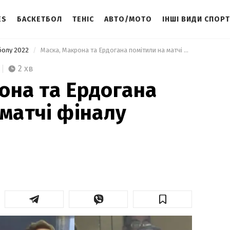
ES
БАСКЕТБОЛ
ТЕНІС
АВТО/МОТО
ІНШІ ВИДИ СПОР
тболу 2022
 Маска, Макрона та Ердогана помітили на матчі фіналу ЧС-2022 
2 хв
она та Ердогана
 матчі фіналу