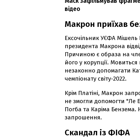
Маск зафільмував фрагмен
відео
Макрон приїхав бе
Ексочільник УЄФА Мішель 
президента Макрона відвід
Причиною є образа на чле
його у корупції. Мовиться п
незаконно допомагати Ка
чемпіонату світу-2022.
Крім Платіні, Макрон запр
не змогли допомогти "Ле Б
Погба та Каріма Бензема.
запрошення.
Скандал із ФІФА