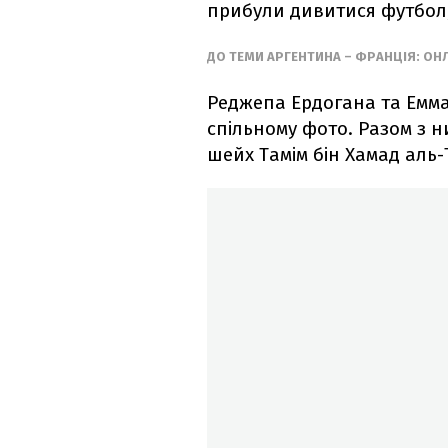
прибули дивитися футбол,
ДО ТЕМИ АРГЕНТИНА – ФРАНЦІЯ: ОН
Реджепа Ердогана та Емм
спільному фото. Разом з ни
шейх Тамім бін Хамад аль-