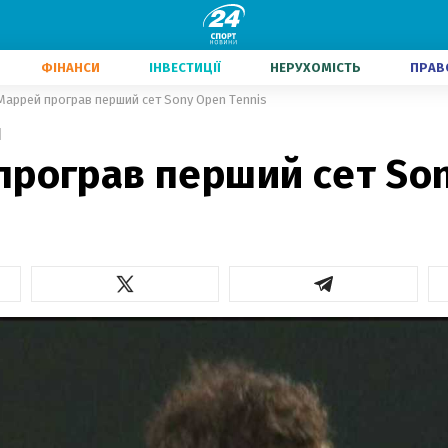
ФІНАНСИ
ІНВЕСТИЦІЇ
НЕРУХОМІСТЬ
ПРАВ
Маррей програв перший сет Sony Open Tennis
1
програв перший сет So