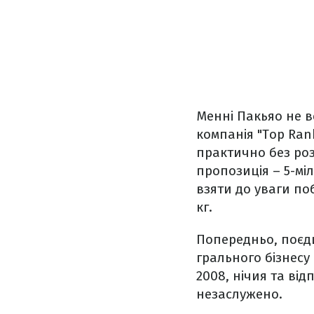
Менні Пакьяо не в
компанія "Top Ra
практично без роз
пропозиція – 5-м
взяти до уваги по
кг.
Попередньо, поєди
грального бізнесу 
2008, нічия та від
незаслужено.