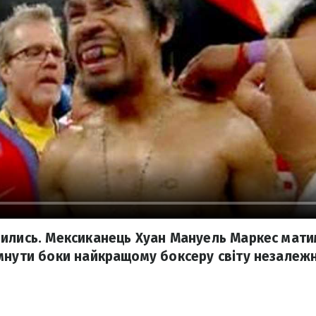
ились. Мексиканець Хуан Мануель Маркес мати
мнути боки найкращому боксеру світу незалежн