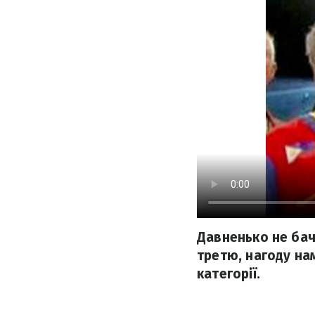
Давненько не бач
третю, нагоду на
категорії.