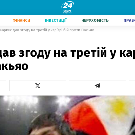
ФІНАНСИ
ІНВЕСТИЦІЇ
НЕРУХОМІСТЬ
ПРАВ
Маркес дав згоду на третій у кар’єрі бій проти Пакьяо
ав згоду на третій у кар
акьяо