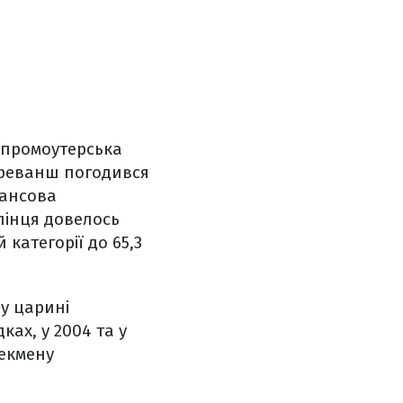
а промоутерська
 реванш погодився
нансова
пінця довелось
категорії до 65,3
 у царині
ках, у 2004 та у
Пекмену