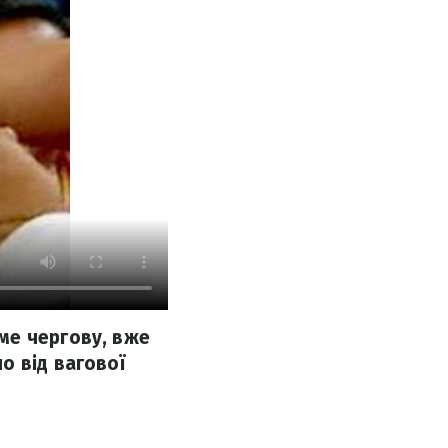
ме чергову, вже
о від вагової