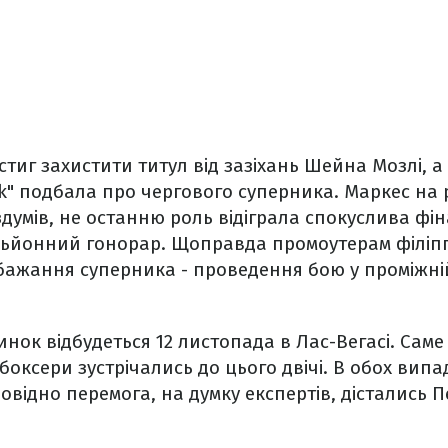
стиг захистити титул від зазіхань Шейна Мозлі, 
nk" подбала про чергового суперника. Маркес на
думів, не останню роль відіграла спокуслива фі
ільйонний гонорар. Щоправда промоутерам філіп
бажання суперника - проведення бою у проміжній 
нок відбудеться 12 листопада в Лас-Вегасі. Саме
боксери зустрічались до цього двічі. В обох випад
повідно перемога, на думку експертів, дістались 